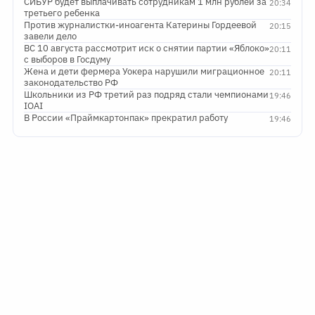
СИБУР будет выплачивать сотрудникам 1 млн рублей за
20:34
третьего ребенка
Против журналистки-иноагента Катерины Гордеевой
20:15
завели дело
ВС 10 августа рассмотрит иск о снятии партии «Яблоко»
20:11
с выборов в Госдуму
Жена и дети фермера Уокера нарушили миграционное
20:11
законодательство РФ
Школьники из РФ третий раз подряд стали чемпионами
19:46
IOAI
В России «Праймкартонпак» прекратил работу
19:46