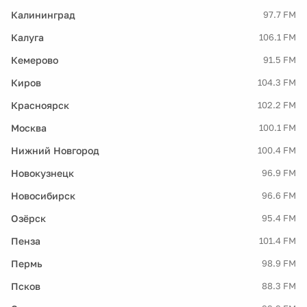
Калининград
97.7 FM
Калуга
106.1 FM
Кемерово
91.5 FM
Киров
104.3 FM
Красноярск
102.2 FM
Москва
100.1 FM
Нижний Новгород
100.4 FM
Новокузнецк
96.9 FM
Новосибирск
96.6 FM
Озёрск
95.4 FM
Пенза
101.4 FM
Пермь
98.9 FM
Псков
88.3 FM