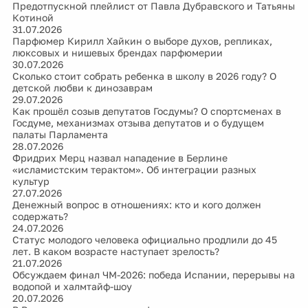
Предотпускной плейлист от Павла Дубравского и Татьяны
Котиной
31.07.2026
Парфюмер Кирилл Хайкин о выборе духов, репликах,
люксовых и нишевых брендах парфюмерии
30.07.2026
Сколько стоит собрать ребенка в школу в 2026 году? О
детской любви к динозаврам
29.07.2026
Как прошёл созыв депутатов Госдумы? О спортсменах в
Госдуме, механизмах отзыва депутатов и о будущем
палаты Парламента
28.07.2026
Фридрих Мерц назвал нападение в Берлине
«исламистским терактом». Об интеграции разных
культур
27.07.2026
Денежный вопрос в отношениях: кто и кого должен
содержать?
24.07.2026
Статус молодого человека официально продлили до 45
лет. В каком возрасте наступает зрелость?
21.07.2026
Обсуждаем финал ЧМ-2026: победа Испании, перерывы на
водопой и халмтайф-шоу
20.07.2026