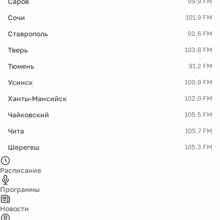
Саров
99.9 FM
Сочи
101.9 FM
Ставрополь
92.6 FM
Тверь
103.8 FM
Тюмень
91.2 FM
Усинск
100.9 FM
Ханты-Мансийск
102.0 FM
Чайковский
105.5 FM
Чита
105.7 FM
Шерегеш
105.3 FM
Расписание
Программы
Новости