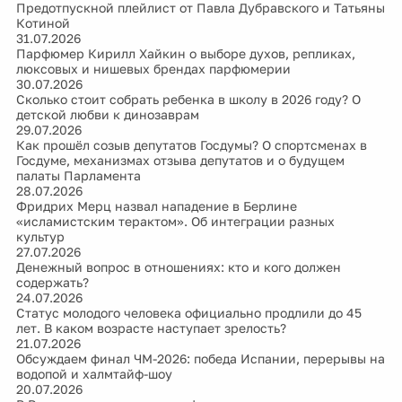
Предотпускной плейлист от Павла Дубравского и Татьяны
Котиной
31.07.2026
Парфюмер Кирилл Хайкин о выборе духов, репликах,
люксовых и нишевых брендах парфюмерии
30.07.2026
Сколько стоит собрать ребенка в школу в 2026 году? О
детской любви к динозаврам
29.07.2026
Как прошёл созыв депутатов Госдумы? О спортсменах в
Госдуме, механизмах отзыва депутатов и о будущем
палаты Парламента
28.07.2026
Фридрих Мерц назвал нападение в Берлине
«исламистским терактом». Об интеграции разных
культур
27.07.2026
Денежный вопрос в отношениях: кто и кого должен
содержать?
24.07.2026
Статус молодого человека официально продлили до 45
лет. В каком возрасте наступает зрелость?
21.07.2026
Обсуждаем финал ЧМ-2026: победа Испании, перерывы на
водопой и халмтайф-шоу
20.07.2026