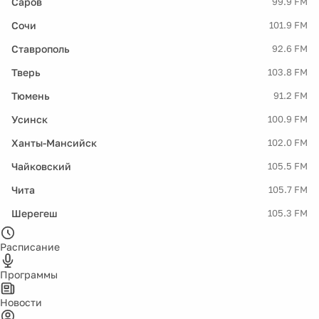
Саров
99.9 FM
Сочи
101.9 FM
Ставрополь
92.6 FM
Тверь
103.8 FM
Тюмень
91.2 FM
Усинск
100.9 FM
Ханты-Мансийск
102.0 FM
Чайковский
105.5 FM
Чита
105.7 FM
Шерегеш
105.3 FM
Расписание
Программы
Новости