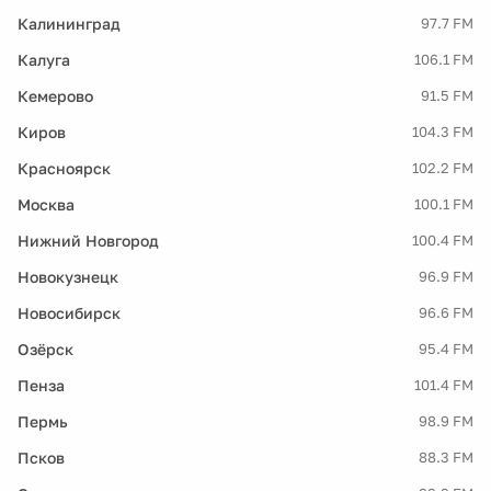
Калининград
97.7 FM
Калуга
106.1 FM
Кемерово
91.5 FM
Киров
104.3 FM
Красноярск
102.2 FM
Москва
100.1 FM
Нижний Новгород
100.4 FM
Новокузнецк
96.9 FM
Новосибирск
96.6 FM
Озёрск
95.4 FM
Пенза
101.4 FM
Пермь
98.9 FM
Псков
88.3 FM