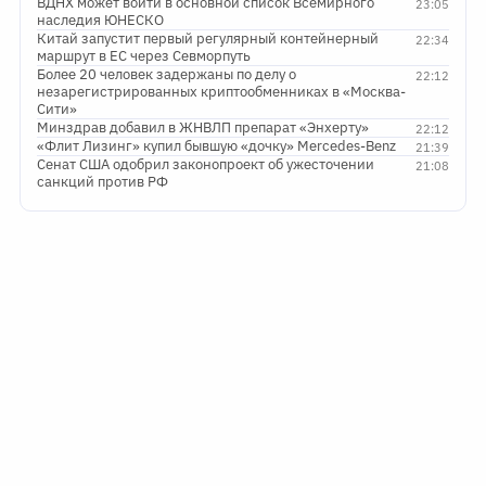
ВДНХ может войти в основной список Всемирного
23:05
наследия ЮНЕСКО
Китай запустит первый регулярный контейнерный
22:34
маршрут в ЕС через Севморпуть
Более 20 человек задержаны по делу о
22:12
незарегистрированных криптообменниках в «Москва-
Сити»
Минздрав добавил в ЖНВЛП препарат «Энхерту»
22:12
«Флит Лизинг» купил бывшую «дочку» Mercedes-Benz
21:39
Сенат США одобрил законопроект об ужесточении
21:08
санкций против РФ