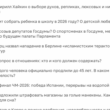
и
ит собрать ребенка в школу в 2026 году? О детской люб
созыв депутатов Госдумы? О спортсменах в Госдуме, м
 о будущем палаты Парламента
ц назвал нападение в Берлине «исламистским теракто
тур
прос в отношениях: кто и кого должен содержать?
дого человека официально продлили до 45 лет. В каком
релость?
инал ЧМ-2026: победа Испании, перерывы на водопой
едложили штрафовать магазины за голые манекены. Ка
для сна?
талья Керре о поиске одобрения, недолюбленности и с
зис — как найти выход?