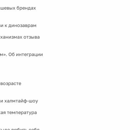
ви к динозаврам
еханизмах отзыва
м». Об интеграции
 возрасте
 и халмтайф-шоу
кая температура
тыде любить себя