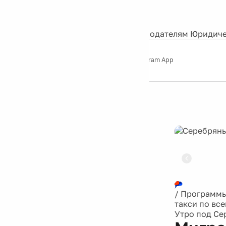
События
Контакты
О нас
Экскурсии
Silver Studio
Рекламодателям
Юридиче
Слушайте
App Store
Google Play
Telegram App
Серебряный
дождь
12+
Реклама
/
Программ
такси по вс
Утро под С
Мигра
такси