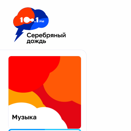
Москва 100.1 FM
Апатиты
Астрахань
Волгоград
Вологда
Екатеринбург
Иваново
Казань
Калининград
Калуга