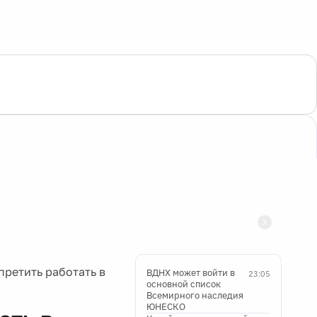
претить работать в
ВДНХ может войти в
23:05
основной список
Всемирного наследия
ЮНЕСКО
ать в
Китай запустит первый
22:34
регулярный
контейнерный