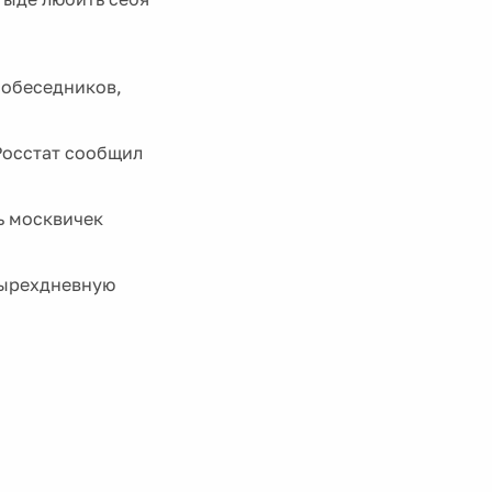
собеседников,
Росстат сообщил
ь москвичек
тырехдневную