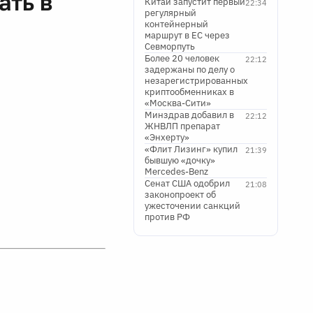
маршрут в ЕС через
Севморпуть
Более 20 человек
22:12
задержаны по делу о
незарегистрированных
криптообменниках в
«Москва-Сити»
Минздрав добавил в
22:12
ЖНВЛП препарат
«Энхерту»
«Флит Лизинг» купил
21:39
бывшую «дочку»
Mercedes-Benz
Сенат США одобрил
21:08
законопроект об
ужесточении санкций
против РФ
ишевых брендах