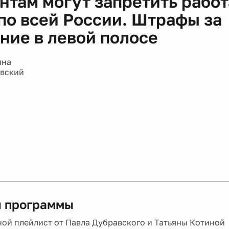
ние в левой полосе
ина
авский
 программы
ой плейлист от Павла Дубравского и Татьяны Котиной
рилл Хайкин о выборе духов, репликах, люксовых и н