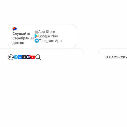
App Store
Слушайте
Google Play
Серебряный
Telegram App
дождь
О НАС
ЭКСК
12+