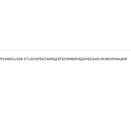
УРСИИ
SILVER STUDIO
РЕКЛАМОДАТЕЛЯМ
ЮРИДИЧЕСКАЯ ИНФОРМАЦИЯ