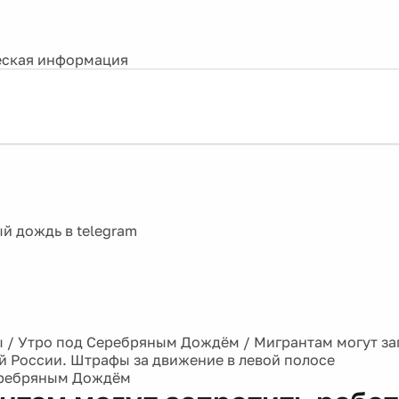
ская информация
ы
/
Утро под Серебряным Дождём
/
Мигрантам могут за
ей России. Штрафы за движение в левой полосе
еребряным Дождём
нтам могут запретить работ
 по всей России. Штрафы за