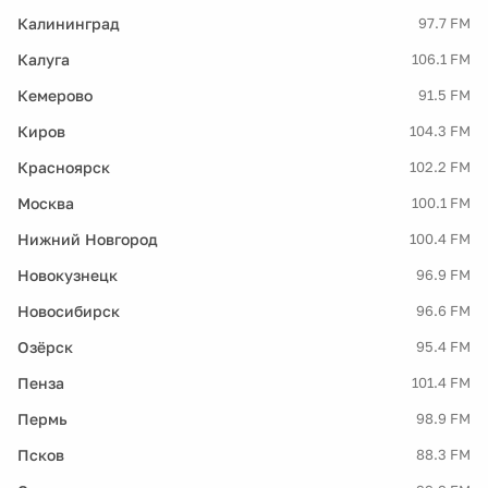
Калининград
97.7 FM
Калуга
106.1 FM
Кемерово
91.5 FM
Киров
104.3 FM
Красноярск
102.2 FM
Москва
100.1 FM
Нижний Новгород
100.4 FM
Новокузнецк
96.9 FM
Новосибирск
96.6 FM
Озёрск
95.4 FM
Пенза
101.4 FM
Пермь
98.9 FM
Псков
88.3 FM