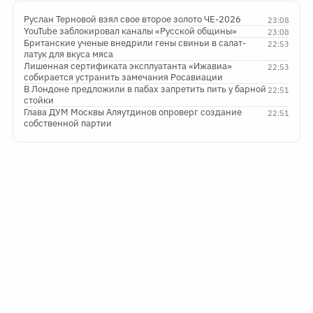
Руслан Терновой взял свое второе золото ЧЕ-2026
23:08
YouTube заблокировал каналы «Русской общины»
23:08
Британские ученые внедрили гены свиньи в салат-
22:53
латук для вкуса мяса
Лишенная сертификата эксплуатанта «Ижавиа»
22:53
собирается устранить замечания Росавиации
В Лондоне предложили в пабах запретить пить у барной
22:51
стойки
Глава ДУМ Москвы Аляутдинов опроверг создание
22:51
собственной партии