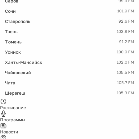
Саров
99.9 FM
Сочи
101.9 FM
Ставрополь
92.6 FM
Тверь
103.8 FM
Тюмень
91.2 FM
Усинск
100.9 FM
Ханты-Мансийск
102.0 FM
Чайковский
105.5 FM
Чита
105.7 FM
Шерегеш
105.3 FM
Расписание
Программы
Новости