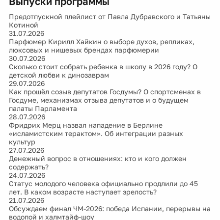
Выпуски программы
Предотпускной плейлист от Павла Дубравского и Татьяны
Котиной
31.07.2026
Парфюмер Кирилл Хайкин о выборе духов, репликах,
люксовых и нишевых брендах парфюмерии
30.07.2026
Сколько стоит собрать ребенка в школу в 2026 году? О
детской любви к динозаврам
29.07.2026
Как прошёл созыв депутатов Госдумы? О спортсменах в
Госдуме, механизмах отзыва депутатов и о будущем
палаты Парламента
28.07.2026
Фридрих Мерц назвал нападение в Берлине
«исламистским терактом». Об интеграции разных
культур
27.07.2026
Денежный вопрос в отношениях: кто и кого должен
содержать?
24.07.2026
Статус молодого человека официально продлили до 45
лет. В каком возрасте наступает зрелость?
21.07.2026
Обсуждаем финал ЧМ-2026: победа Испании, перерывы на
водопой и халмтайф-шоу