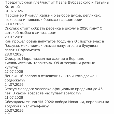
Предотпускной плейлист от Павла Дубравского и Татьяны
Котиной
31.07.2026
Парфюмер Кирилл Хайкин о выборе духов, репликах,
люксовых и нишевых брендах парфюмерии
30.07.2026
Сколько стоит собрать ребенка в школу в 2026 году? О
детской любви к динозаврам
29.07.2026
Как прошёл созыв депутатов Госдумы? О спортсменах в
Госдуме, механизмах отзыва депутатов и о будущем
палаты Парламента
28.07.2026
Фридрих Мерц назвал нападение в Берлине
«исламистским терактом». Об интеграции разных
культур
27.07.2026
Денежный вопрос в отношениях: кто и кого должен
содержать?
24.07.2026
Статус молодого человека официально продлили до 45
лет. В каком возрасте наступает зрелость?
21.07.2026
Обсуждаем финал ЧМ-2026: победа Испании, перерывы на
водопой и халмтайф-шоу
20.07.2026