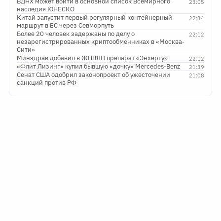
ВДНХ может войти в основной список Всемирного
23:05
наследия ЮНЕСКО
Китай запустит первый регулярный контейнерный
22:34
маршрут в ЕС через Севморпуть
Более 20 человек задержаны по делу о
22:12
незарегистрированных криптообменниках в «Москва-
Сити»
Минздрав добавил в ЖНВЛП препарат «Энхерту»
22:12
«Флит Лизинг» купил бывшую «дочку» Mercedes-Benz
21:39
Сенат США одобрил законопроект об ужесточении
21:08
санкций против РФ