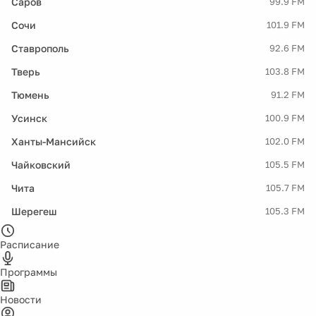
Саров
99.9 FM
Сочи
101.9 FM
Ставрополь
92.6 FM
Тверь
103.8 FM
Тюмень
91.2 FM
Усинск
100.9 FM
Ханты-Мансийск
102.0 FM
Чайковский
105.5 FM
Чита
105.7 FM
Шерегеш
105.3 FM
Расписание
Программы
Новости