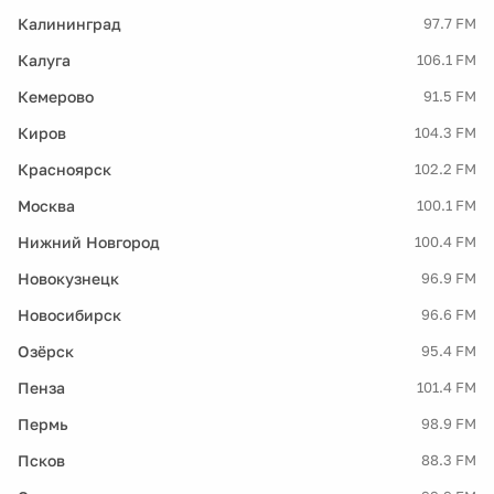
Калининград
97.7 FM
Калуга
106.1 FM
Кемерово
91.5 FM
Киров
104.3 FM
Красноярск
102.2 FM
Москва
100.1 FM
Нижний Новгород
100.4 FM
Новокузнецк
96.9 FM
Новосибирск
96.6 FM
Озёрск
95.4 FM
Пенза
101.4 FM
Пермь
98.9 FM
Псков
88.3 FM