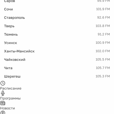
Саров
99.9 FM
Сочи
101.9 FM
Ставрополь
92.6 FM
Тверь
103.8 FM
Тюмень
91.2 FM
Усинск
100.9 FM
Ханты-Мансийск
102.0 FM
Чайковский
105.5 FM
Чита
105.7 FM
Шерегеш
105.3 FM
Расписание
Программы
Новости