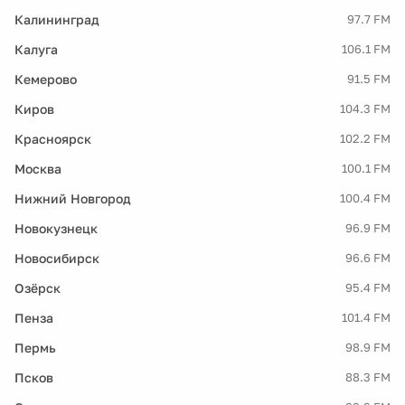
Калининград
97.7 FM
Калуга
106.1 FM
Кемерово
91.5 FM
Киров
104.3 FM
Красноярск
102.2 FM
Москва
100.1 FM
Нижний Новгород
100.4 FM
Новокузнецк
96.9 FM
Новосибирск
96.6 FM
Озёрск
95.4 FM
Пенза
101.4 FM
Пермь
98.9 FM
Псков
88.3 FM