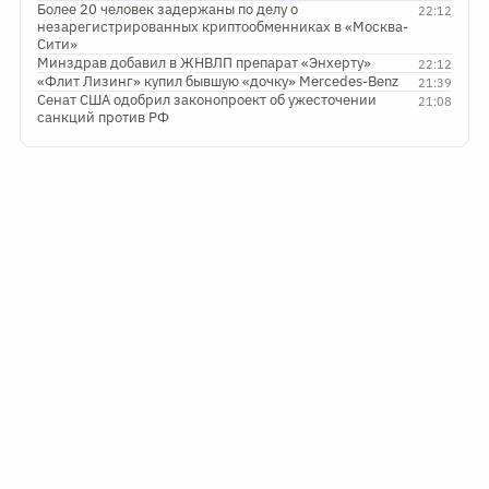
Более 20 человек задержаны по делу о
22:12
незарегистрированных криптообменниках в «Москва-
Сити»
Минздрав добавил в ЖНВЛП препарат «Энхерту»
22:12
«Флит Лизинг» купил бывшую «дочку» Mercedes-Benz
21:39
Сенат США одобрил законопроект об ужесточении
21:08
санкций против РФ