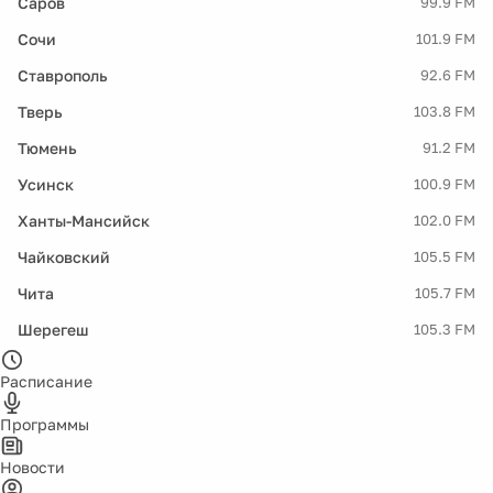
Саров
99.9 FM
Сочи
101.9 FM
Ставрополь
92.6 FM
Тверь
103.8 FM
Тюмень
91.2 FM
Усинск
100.9 FM
Ханты-Мансийск
102.0 FM
Чайковский
105.5 FM
Чита
105.7 FM
Шерегеш
105.3 FM
Расписание
Программы
Новости