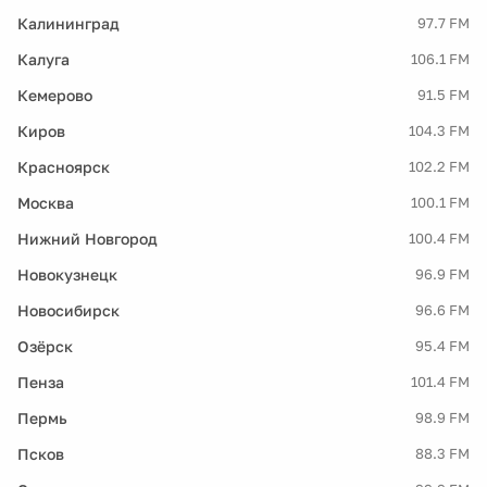
Калининград
97.7 FM
Калуга
106.1 FM
Кемерово
91.5 FM
Киров
104.3 FM
Красноярск
102.2 FM
Москва
100.1 FM
Нижний Новгород
100.4 FM
Новокузнецк
96.9 FM
Новосибирск
96.6 FM
Озёрск
95.4 FM
Пенза
101.4 FM
Пермь
98.9 FM
Псков
88.3 FM