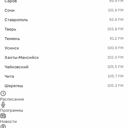
Саров
99.9 FM
Сочи
101.9 FM
Ставрополь
92.6 FM
Тверь
103.8 FM
Тюмень
91.2 FM
Усинск
100.9 FM
Ханты-Мансийск
102.0 FM
Чайковский
105.5 FM
Чита
105.7 FM
Шерегеш
105.3 FM
Расписание
Программы
Новости