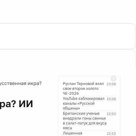
усственная икра?
Руслан Терновой взял
23:08
свое второе золото
ЧЕ-2026
YouTube заблокировал
23:08
кра? ИИ
каналы «Русской
общины»
Британские ученые
22:53
внедрили гены свиньи
в салат-латук для вкуса
мяса
Лишенная
22:53