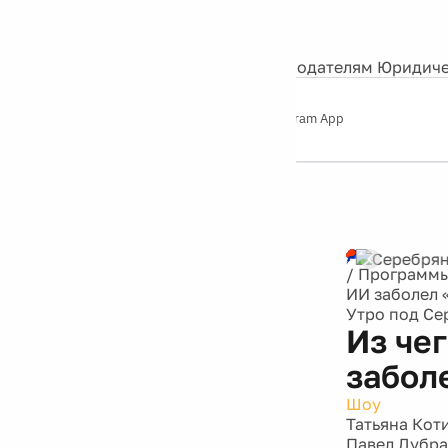
События
Контакты
О нас
Экскурсии
Silver Studio
Рекламодателям
Юридиче
Слушайте
App Store
Google Play
Telegram App
Серебряный
дождь
12+
Реклама
/
Программ
ИИ заболел 
Утро под С
Из че
забол
Шоу
Татьяна Кот
Павел Дубр