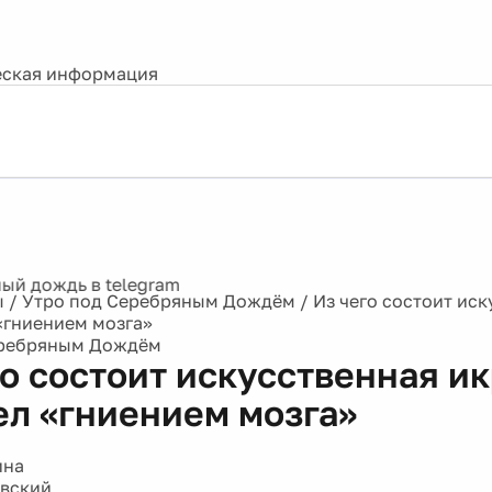
ская информация
ы
/
Утро под Серебряным Дождём
/
Из чего состоит иск
«гниением мозга»
еребряным Дождём
го состоит искусственная и
ел «гниением мозга»
ина
авский