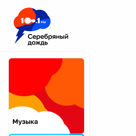
Москва 100.1 FM
Апатиты
Астрахань
Волгоград
Вологда
Екатеринбург
Иваново
Казань
Калининград
Калуга