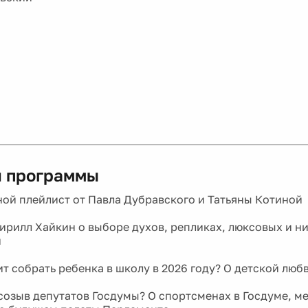
 программы
ой плейлист от Павла Дубравского и Татьяны Котиной
рилл Хайкин о выборе духов, репликах, люксовых и н
и
ит собрать ребенка в школу в 2026 году? О детской люб
созыв депутатов Госдумы? О спортсменах в Госдуме, м