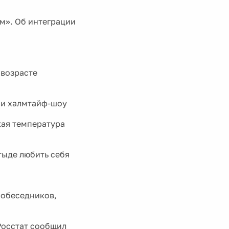
м». Об интеграции
 возрасте
 и халмтайф-шоу
кая температура
тыде любить себя
собеседников,
Росстат сообщил