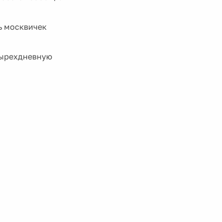
ь москвичек
тырехдневную