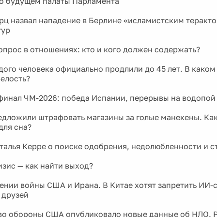
 о будущем палаты Парламента
ц назвал нападение в Берлине «исламистским теракто
тур
прос в отношениях: кто и кого должен содержать?
дого человека официально продлили до 45 лет. В каком
релость?
инал ЧМ-2026: победа Испании, перерывы на водопой
едложили штрафовать магазины за голые манекены. Ка
для сна?
талья Керре о поиске одобрения, недолюбленности и с
зис — как найти выход?
ении войны США и Ирана. В Китае хотят запретить ИИ-
 друзей
о обороны США опубликовало новые данные об НЛО. 