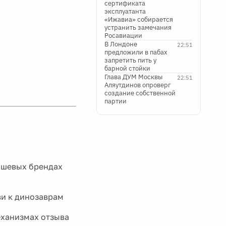
сертификата
эксплуатанта
«Ижавиа» собирается
устранить замечания
Росавиации
В Лондоне
22:51
предложили в пабах
запретить пить у
барной стойки
Глава ДУМ Москвы
22:51
Аляутдинов опроверг
создание собственной
партии
ишевых брендах
ви к динозаврам
еханизмах отзыва