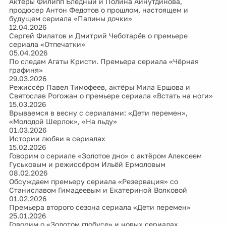
Актёры Филипп Бледный и Полина Айнутдинова,
продюсер Антон Федотов о прошлом, настоящем и
будущем сериала «Папины дочки»
12.04.2026
Сергей Филатов и Дмитрий Чеботарёв о премьере
сериала «Отпечатки»
05.04.2026
По следам Агаты Кристи. Премьера сериала «Чёрная
графиня»
29.03.2026
Режиссёр Павел Тимофеев, актёры Мила Ершова и
Святослав Рогожан о премьере сериала «Встать на ноги»
15.03.2026
Врываемся в весну с сериалами: «Дети перемен»,
«Молодой Шерлок», «На льду»
01.03.2026
Истории любви в сериалах
15.02.2026
Говорим о сериале «Золотое дно» с актёром Алексеем
Гуськовым и режиссёром Ильёй Ермоловым
08.02.2026
Обсуждаем премьеру сериала «Резервация» со
Станиславом Гимадеевым и Екатериной Волковой
01.02.2026
Премьера второго сезона сериала «Дети перемен»
25.01.2026
Говорим о «Золотом глобусе» и новых сериалах