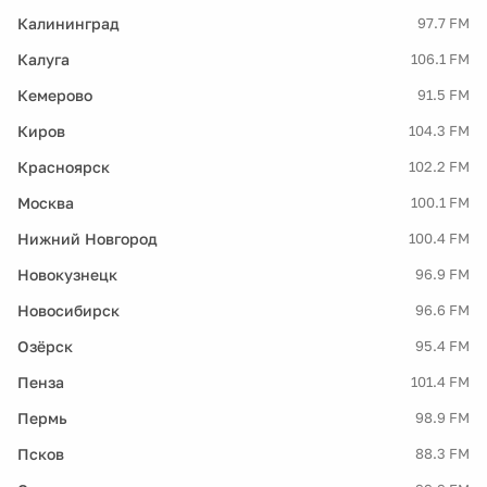
Калининград
97.7 FM
Калуга
106.1 FM
Кемерово
91.5 FM
Киров
104.3 FM
Красноярск
102.2 FM
Москва
100.1 FM
Нижний Новгород
100.4 FM
Новокузнецк
96.9 FM
Новосибирск
96.6 FM
Озёрск
95.4 FM
Пенза
101.4 FM
Пермь
98.9 FM
Псков
88.3 FM