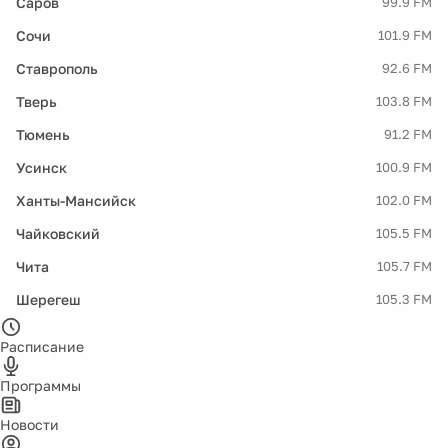
Саров
99.9 FM
Сочи
101.9 FM
Ставрополь
92.6 FM
Тверь
103.8 FM
Тюмень
91.2 FM
Усинск
100.9 FM
Ханты-Мансийск
102.0 FM
Чайковский
105.5 FM
Чита
105.7 FM
Шерегеш
105.3 FM
Расписание
Программы
Новости