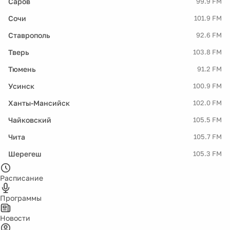
Саров
99.9 FM
Сочи
101.9 FM
Ставрополь
92.6 FM
Тверь
103.8 FM
Тюмень
91.2 FM
Усинск
100.9 FM
Ханты-Мансийск
102.0 FM
Чайковский
105.5 FM
Чита
105.7 FM
Шерегеш
105.3 FM
Расписание
Программы
Новости