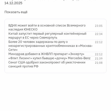
14.12.2025
Показать ещё
ВДНХ может войти в основной список Всемирного
23:05
наследия ЮНЕСКО
Китай запустит первый регулярный контейнерный
22:34
маршрут в ЕС через Севморпуть
Более 20 человек задержаны по делу о
22:12
незарегистрированных криптообменниках в «Москва-
Сити»
Минздрав добавил в ЖНВЛП препарат «Энхерту»
22:12
«Флит Лизинг» купил бывшую «дочку» Mercedes-Benz
21:39
Сенат США одобрил законопроект об ужесточении
21:08
санкций против РФ