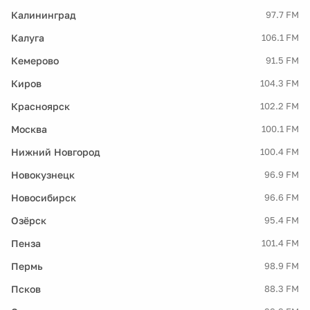
Калининград
97.7 FM
Калуга
106.1 FM
Кемерово
91.5 FM
Киров
104.3 FM
Красноярск
102.2 FM
Москва
100.1 FM
Нижний Новгород
100.4 FM
Новокузнецк
96.9 FM
Новосибирск
96.6 FM
Озёрск
95.4 FM
Пенза
101.4 FM
Пермь
98.9 FM
Псков
88.3 FM