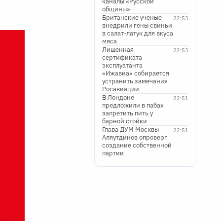
каналы «Русской
общины»
Британские ученые
22:53
внедрили гены свиньи
в салат-латук для вкуса
мяса
Лишенная
22:53
сертификата
эксплуатанта
«Ижавиа» собирается
устранить замечания
Росавиации
В Лондоне
22:51
предложили в пабах
запретить пить у
барной стойки
Глава ДУМ Москвы
22:51
Аляутдинов опроверг
создание собственной
партии