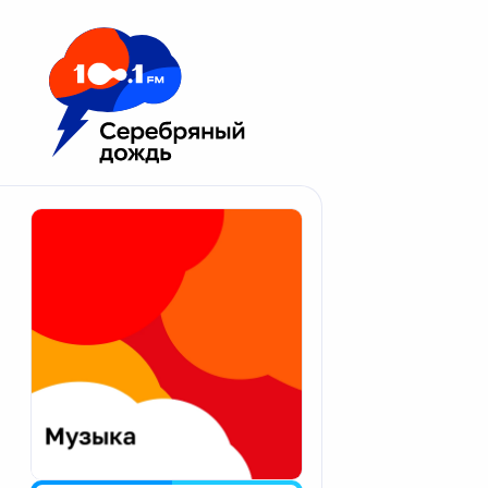
Москва 100.1 FM
Апатиты
Астрахань
Волгоград
Вологда
Екатеринбург
Иваново
Казань
Калининград
Калуга