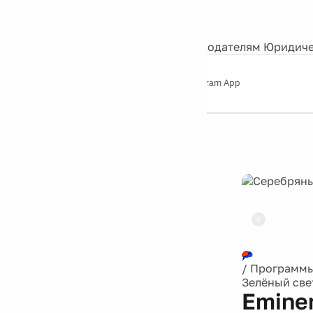
События
Контакты
О нас
Экскурсии
Silver Studio
Рекламодателям
Юридиче
Слушайте
App Store
Google Play
Telegram App
Серебряный
дождь
12+
Реклама
/
Программ
Зелёный све
Eminem