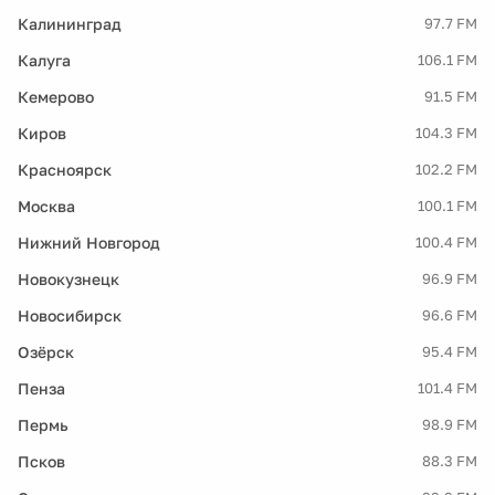
Калининград
97.7 FM
Калуга
106.1 FM
Кемерово
91.5 FM
Киров
104.3 FM
Красноярск
102.2 FM
Москва
100.1 FM
Нижний Новгород
100.4 FM
Новокузнецк
96.9 FM
Новосибирск
96.6 FM
Озёрск
95.4 FM
Пенза
101.4 FM
Пермь
98.9 FM
Псков
88.3 FM