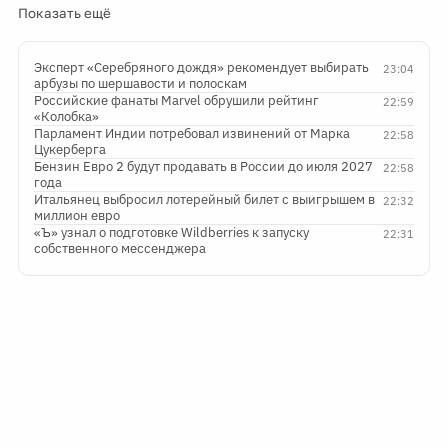
Показать ещё
Эксперт «Серебряного дождя» рекомендует выбирать
23:04
арбузы по шершавости и полоскам
Российские фанаты Marvel обрушили рейтинг
22:59
«Колобка»
Парламент Индии потребовал извинений от Марка
22:58
Цукерберга
Бензин Евро 2 будут продавать в России до июля 2027
22:58
года
Итальянец выбросил лотерейный билет с выигрышем в
22:32
миллион евро
«Ъ» узнал о подготовке Wildberries к запуску
22:31
собственного мессенджера