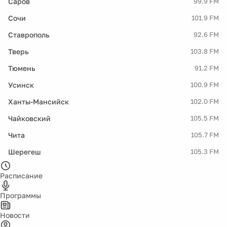
Саров
99.9 FM
Сочи
101.9 FM
Ставрополь
92.6 FM
Тверь
103.8 FM
Тюмень
91.2 FM
Усинск
100.9 FM
Ханты-Мансийск
102.0 FM
Чайковский
105.5 FM
Чита
105.7 FM
Шерегеш
105.3 FM
Расписание
Программы
Новости