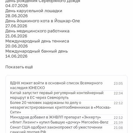
День рождения Серебряного Дождя
04.07.2026
День карусельной лошадки
28.06.2026
День йошкиного кота в Йошкар-Оле
27.06.2026
День медицинского работника
21.06.2026
Международный день тенниса
20.06.2026
Международный банный день
14.06.2026
Показать ещё
ВДНХ может войти в основной список Всемирного
23:05
наследия ЮНЕСКО
Китай запустит первый регулярный контейнерный
22:34
маршрут в ЕС через Севморпуть
Более 20 человек задержаны по делу о
22:12
незарегистрированных криптообменниках в «Москва-
Сити»
Минздрав добавил в ЖНВЛП препарат «Энхерту»
22:12
«Флит Лизинг» купил бывшую «дочку» Mercedes-Benz
21:39
Сенат США одобрил законопроект об ужесточении
21:08
санкций против РФ