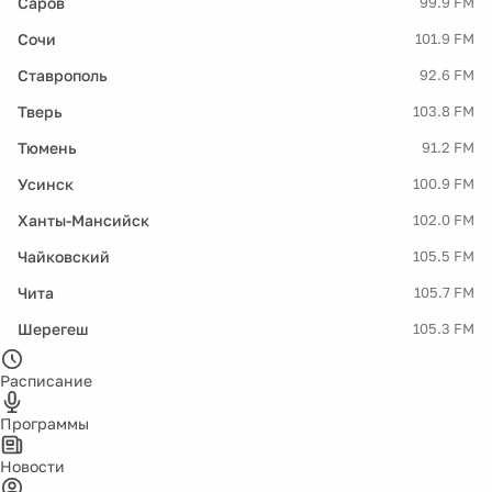
Саров
99.9 FM
Сочи
101.9 FM
Ставрополь
92.6 FM
Тверь
103.8 FM
Тюмень
91.2 FM
Усинск
100.9 FM
Ханты-Мансийск
102.0 FM
Чайковский
105.5 FM
Чита
105.7 FM
Шерегеш
105.3 FM
Расписание
Программы
Новости