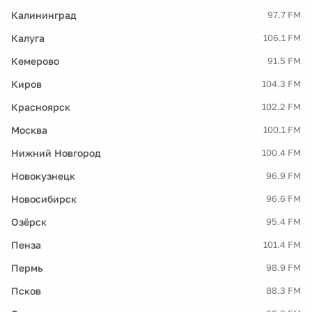
Калининград
97.7 FM
Калуга
106.1 FM
Кемерово
91.5 FM
Киров
104.3 FM
Красноярск
102.2 FM
Москва
100.1 FM
Нижний Новгород
100.4 FM
Новокузнецк
96.9 FM
Новосибирск
96.6 FM
Озёрск
95.4 FM
Пенза
101.4 FM
Пермь
98.9 FM
Псков
88.3 FM