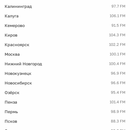
Калининград
97.7 FM
Калуга
106.1 FM
Кемерово
91.5 FM
Киров
104.3 FM
Красноярск
102.2 FM
Москва
100.1 FM
Нижний Новгород
100.4 FM
Новокузнецк
96.9 FM
Новосибирск
96.6 FM
Озёрск
95.4 FM
Пенза
101.4 FM
Пермь
98.9 FM
Псков
88.3 FM