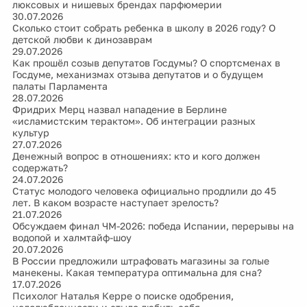
люксовых и нишевых брендах парфюмерии
30.07.2026
Сколько стоит собрать ребенка в школу в 2026 году? О
детской любви к динозаврам
29.07.2026
Как прошёл созыв депутатов Госдумы? О спортсменах в
Госдуме, механизмах отзыва депутатов и о будущем
палаты Парламента
28.07.2026
Фридрих Мерц назвал нападение в Берлине
«исламистским терактом». Об интеграции разных
культур
27.07.2026
Денежный вопрос в отношениях: кто и кого должен
содержать?
24.07.2026
Статус молодого человека официально продлили до 45
лет. В каком возрасте наступает зрелость?
21.07.2026
Обсуждаем финал ЧМ-2026: победа Испании, перерывы на
водопой и халмтайф-шоу
20.07.2026
В России предложили штрафовать магазины за голые
манекены. Какая температура оптимальна для сна?
17.07.2026
Психолог Наталья Керре о поиске одобрения,