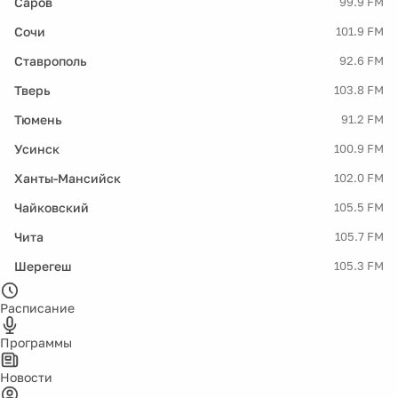
Саров
99.9 FM
Сочи
101.9 FM
Ставрополь
92.6 FM
Тверь
103.8 FM
Тюмень
91.2 FM
Усинск
100.9 FM
Ханты-Мансийск
102.0 FM
Чайковский
105.5 FM
Чита
105.7 FM
Шерегеш
105.3 FM
Расписание
Программы
Новости