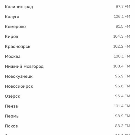
Калининград
97.7 FM
Калуга
106.1 FM
Кемерово
91.5 FM
Киров
104.3 FM
Красноярск
102.2 FM
Москва
100.1 FM
Нижний Новгород
100.4 FM
Новокузнецк
96.9 FM
Новосибирск
96.6 FM
Озёрск
95.4 FM
Пенза
101.4 FM
Пермь
98.9 FM
Псков
88.3 FM