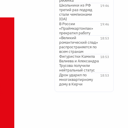
ребенка
Школьники из РФ
19:46
третий раз подряд
стали чемпионами
IOAI
В России
19:46
«Праймкартонпак»
прекратил работу
«Великий
18:53
романтический спад»
распространяется по
всем странам
Фигуристки Камила
18:53
Валиева и Александра
Трусова получили
нейтральный статус
Дрон ударил по
18:53
многоквартирному
дому в Керчи