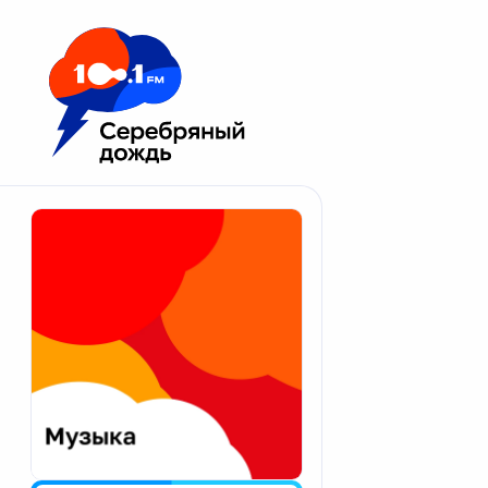
Москва 100.1 FM
Апатиты
Астрахань
Волгоград
Вологда
Екатеринбург
Иваново
Казань
Калининград
Калуга