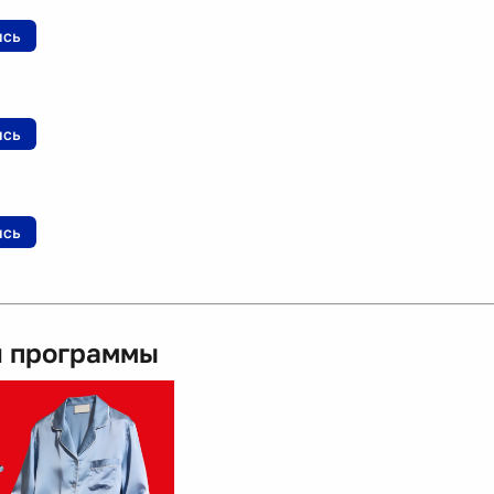
ись
ись
ись
 программы