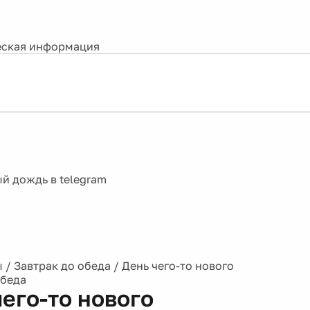
ская информация
ы
/
Завтрак до обеда
/
День чего-то нового
обеда
чего-то нового