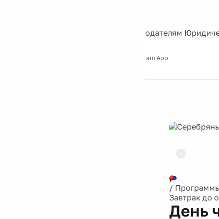
События
Контакты
О нас
Экскурсии
Silver Studio
Рекламодателям
Юридиче
Слушайте
App Store
Google Play
Telegram App
Серебряный
дождь
12+
Реклама
/
Программ
Завтрак до 
День 