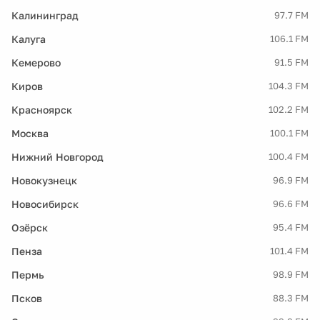
Калининград
97.7 FM
Калуга
106.1 FM
Кемерово
91.5 FM
Киров
104.3 FM
Красноярск
102.2 FM
Москва
100.1 FM
Нижний Новгород
100.4 FM
Новокузнецк
96.9 FM
Новосибирск
96.6 FM
Озёрск
95.4 FM
Пенза
101.4 FM
Пермь
98.9 FM
Псков
88.3 FM