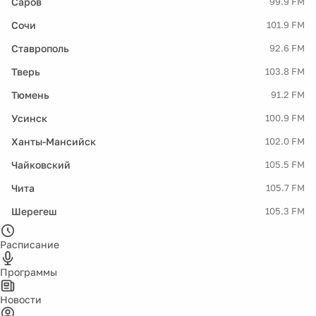
Саров
99.9 FM
Сочи
101.9 FM
Ставрополь
92.6 FM
Тверь
103.8 FM
Тюмень
91.2 FM
Усинск
100.9 FM
Ханты-Мансийск
102.0 FM
Чайковский
105.5 FM
Чита
105.7 FM
Шерегеш
105.3 FM
Расписание
Программы
Новости