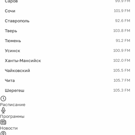
Саров
99.9 FM
Сочи
101.9 FM
Ставрополь
92.6 FM
Тверь
103.8 FM
Тюмень
91.2 FM
Усинск
100.9 FM
Ханты-Мансийск
102.0 FM
Чайковский
105.5 FM
Чита
105.7 FM
Шерегеш
105.3 FM
Расписание
Программы
Новости