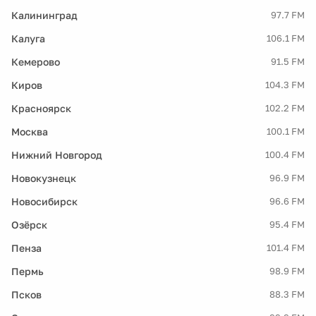
Калининград
97.7 FM
Калуга
106.1 FM
Кемерово
91.5 FM
Киров
104.3 FM
Красноярск
102.2 FM
Москва
100.1 FM
Нижний Новгород
100.4 FM
Новокузнецк
96.9 FM
Новосибирск
96.6 FM
Озёрск
95.4 FM
Пенза
101.4 FM
Пермь
98.9 FM
Псков
88.3 FM