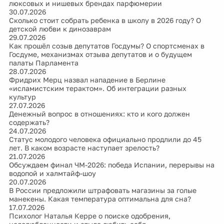
люксовых и нишевых брендах парфюмерии
30.07.2026
Сколько стоит собрать ребенка в школу в 2026 году? О
детской любви к динозаврам
29.07.2026
Как прошёл созыв депутатов Госдумы? О спортсменах в
Госдуме, механизмах отзыва депутатов и о будущем
палаты Парламента
28.07.2026
Фридрих Мерц назвал нападение в Берлине
«исламистским терактом». Об интеграции разных
культур
27.07.2026
Денежный вопрос в отношениях: кто и кого должен
содержать?
24.07.2026
Статус молодого человека официально продлили до 45
лет. В каком возрасте наступает зрелость?
21.07.2026
Обсуждаем финал ЧМ-2026: победа Испании, перерывы на
водопой и халмтайф-шоу
20.07.2026
В России предложили штрафовать магазины за голые
манекены. Какая температура оптимальна для сна?
17.07.2026
Психолог Наталья Керре о поиске одобрения,