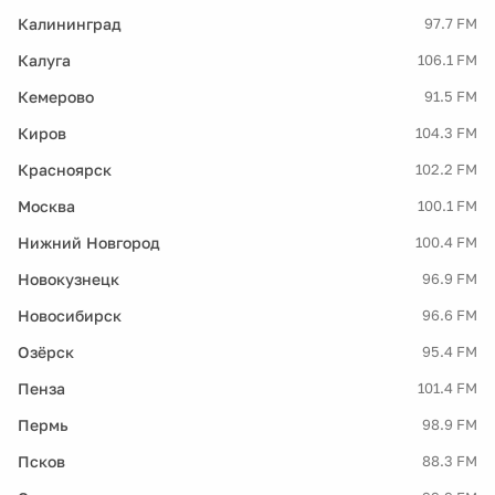
Калининград
97.7 FM
Калуга
106.1 FM
Кемерово
91.5 FM
Киров
104.3 FM
Красноярск
102.2 FM
Москва
100.1 FM
Нижний Новгород
100.4 FM
Новокузнецк
96.9 FM
Новосибирск
96.6 FM
Озёрск
95.4 FM
Пенза
101.4 FM
Пермь
98.9 FM
Псков
88.3 FM