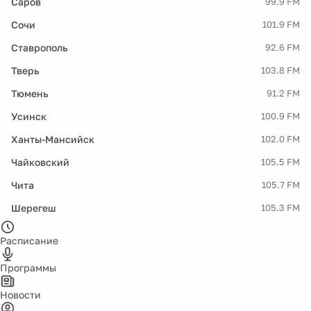
Саров
99.9 FM
Сочи
101.9 FM
Ставрополь
92.6 FM
Тверь
103.8 FM
Тюмень
91.2 FM
Усинск
100.9 FM
Ханты-Мансийск
102.0 FM
Чайковский
105.5 FM
Чита
105.7 FM
Шерегеш
105.3 FM
Расписание
Программы
Новости