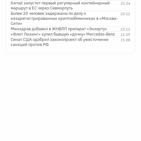
Китай запустит первый регулярный контейнерный
22:34
маршрут в ЕС через Севморпуть
Более 20 человек задержаны по делу о
22:12
незарегистрированных криптообменниках в «Москва-
Сити»
Минздрав добавил в ЖНВЛП препарат «Энхерту»
22:12
«Флит Лизинг» купил бывшую «дочку» Mercedes-Benz
21:39
Сенат США одобрил законопроект об ужесточении
21:08
санкций против РФ