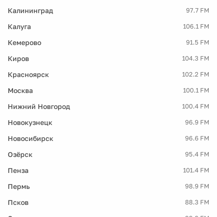
Калининград
97.7 FM
Калуга
106.1 FM
Кемерово
91.5 FM
Киров
104.3 FM
Красноярск
102.2 FM
Москва
100.1 FM
Нижний Новгород
100.4 FM
Новокузнецк
96.9 FM
Новосибирск
96.6 FM
Озёрск
95.4 FM
Пенза
101.4 FM
Пермь
98.9 FM
Псков
88.3 FM