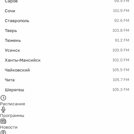
Саров
99.9 FM
Сочи
101.9 FM
Ставрополь
92.6 FM
Тверь
103.8 FM
Тюмень
91.2 FM
Усинск
100.9 FM
Ханты-Мансийск
102.0 FM
Чайковский
105.5 FM
Чита
105.7 FM
Шерегеш
105.3 FM
Расписание
Программы
Новости