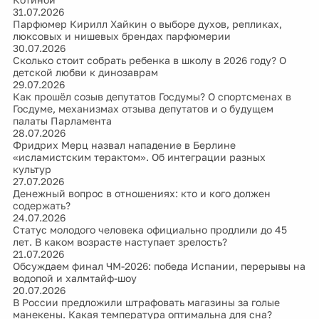
31.07.2026
Парфюмер Кирилл Хайкин о выборе духов, репликах,
люксовых и нишевых брендах парфюмерии
30.07.2026
Сколько стоит собрать ребенка в школу в 2026 году? О
детской любви к динозаврам
29.07.2026
Как прошёл созыв депутатов Госдумы? О спортсменах в
Госдуме, механизмах отзыва депутатов и о будущем
палаты Парламента
28.07.2026
Фридрих Мерц назвал нападение в Берлине
«исламистским терактом». Об интеграции разных
культур
27.07.2026
Денежный вопрос в отношениях: кто и кого должен
содержать?
24.07.2026
Статус молодого человека официально продлили до 45
лет. В каком возрасте наступает зрелость?
21.07.2026
Обсуждаем финал ЧМ-2026: победа Испании, перерывы на
водопой и халмтайф-шоу
20.07.2026
В России предложили штрафовать магазины за голые
манекены. Какая температура оптимальна для сна?