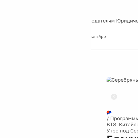
События
Контакты
О нас
Экскурсии
Silver Studio
Рекламодателям
Юридиче
Слушайте
App Store
Google Play
Telegram App
Серебряный
дождь
12+
Реклама
/
Программ
BTS. Китайс
Утро под С