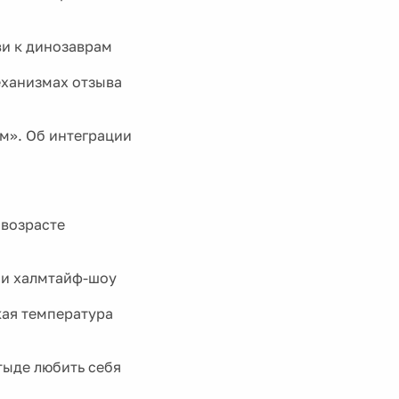
ви к динозаврам
еханизмах отзыва
м». Об интеграции
 возрасте
 и халмтайф-шоу
кая температура
тыде любить себя