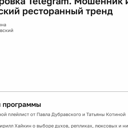
ровка Telegram. Мошенник 
ский ресторанный тренд
ина
авский
 программы
ой плейлист от Павла Дубравского и Татьяны Котиной
рилл Хайкин о выборе духов, репликах, люксовых и н