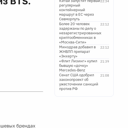
из BTS.
Китай запустит первый
22:34
регулярный
контейнерный
маршрут в ЕС через
Севморпуть
Более 20 человек
22:12
задержаны по делу о
незарегистрированных
криптообменниках в
«Москва-Сити»
Минздрав добавил в
22:12
ЖНВЛП препарат
«Энхерту»
«Флит Лизинг» купил
21:39
бывшую «дочку»
Mercedes-Benz
Сенат США одобрил
21:08
законопроект об
ужесточении санкций
против РФ
ишевых брендах