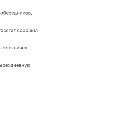
собеседников,
Росстат сообщил
ь москвичек
тырехдневную