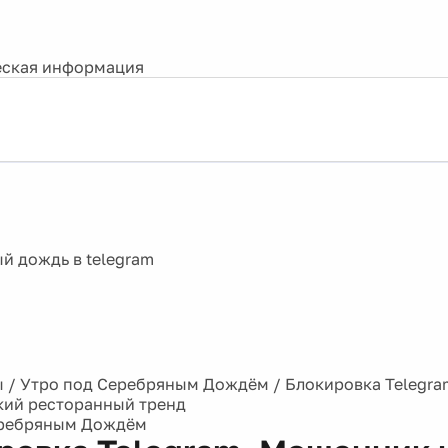
ская информация
ы
/
Утро под Серебряным Дождём
/
Блокировка Telegra
кий ресторанный тренд
еребряным Дождём