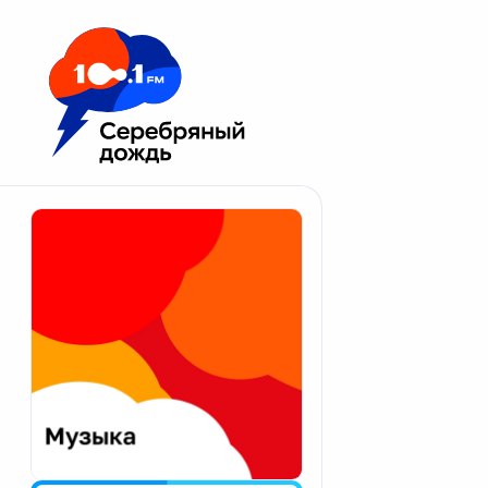
Москва 100.1 FM
Апатиты
Астрахань
Волгоград
Вологда
Екатеринбург
Иваново
Казань
Калининград
Калуга