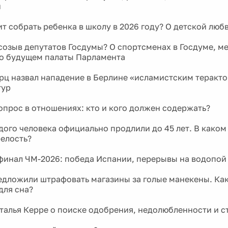
и
ит собрать ребенка в школу в 2026 году? О детской люб
созыв депутатов Госдумы? О спортсменах в Госдуме, м
 о будущем палаты Парламента
ц назвал нападение в Берлине «исламистским теракто
тур
прос в отношениях: кто и кого должен содержать?
дого человека официально продлили до 45 лет. В каком
релость?
инал ЧМ-2026: победа Испании, перерывы на водопой
едложили штрафовать магазины за голые манекены. Ка
для сна?
талья Керре о поиске одобрения, недолюбленности и с