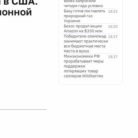
м в США.
Books запросили
четыре года условно
ионной
Баку готов поставлять
18:23
природный газ
Украине
Безос продал акции
18:20
Amazon на $350 млн
Победители олимпиад
18:17
занимают практически
все бюджетные места
места в вузах
Минэкономики РФ
18:17
прорабатывает меры
поддержки
потерявших товар
селлеров Wildberries