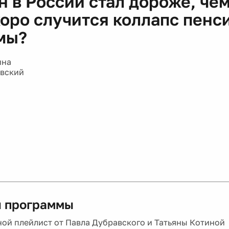
н в России стал дороже, че
коро случится коллапс пенс
мы?
ина
авский
 программы
ой плейлист от Павла Дубравского и Татьяны Котиной