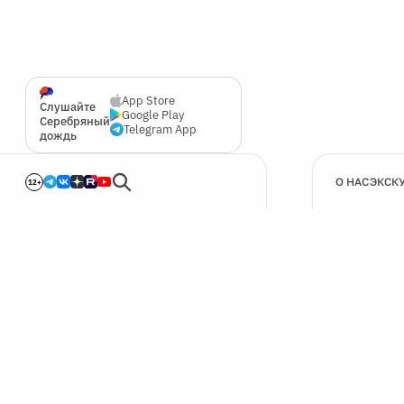
App Store
Слушайте
Google Play
Серебряный
Telegram App
дождь
О НАС
ЭКСК
12+