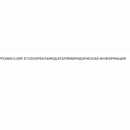
УРСИИ
SILVER STUDIO
РЕКЛАМОДАТЕЛЯМ
ЮРИДИЧЕСКАЯ ИНФОРМАЦИЯ