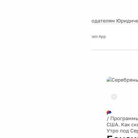
События
Контакты
О нас
Экскурсии
Silver Studio
Рекламодателям
Юридиче
Слушайте
App Store
Google Play
Telegram App
Серебряный
дождь
12+
Реклама
/
Программ
США. Как ск
Утро под С