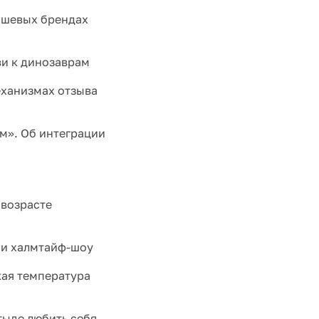
ишевых брендах
ви к динозаврам
еханизмах отзыва
м». Об интеграции
 возрасте
 и халмтайф-шоу
кая температура
тыде любить себя