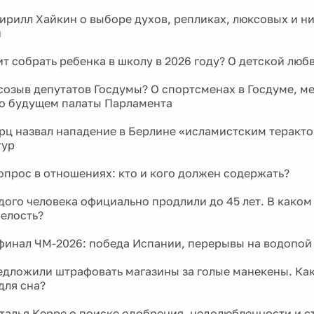
рилл Хайкин о выборе духов, репликах, люксовых и н
и
ит собрать ребенка в школу в 2026 году? О детской люб
созыв депутатов Госдумы? О спортсменах в Госдуме, м
 о будущем палаты Парламента
ц назвал нападение в Берлине «исламистским теракто
тур
прос в отношениях: кто и кого должен содержать?
дого человека официально продлили до 45 лет. В каком
релость?
инал ЧМ-2026: победа Испании, перерывы на водопой
едложили штрафовать магазины за голые манекены. Ка
для сна?
талья Керре о поиске одобрения, недолюбленности и с