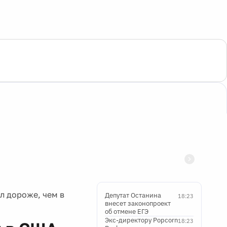
л дороже, чем в
Депутат Останина
18:23
внесет законопроект
об отмене ЕГЭ
Экс-директору Popcorn
18:23