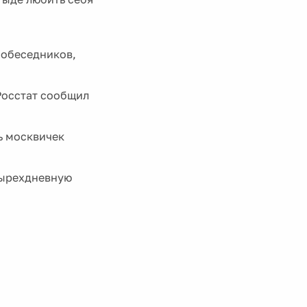
собеседников,
Росстат сообщил
ь москвичек
тырехдневную