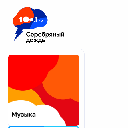
Москва 100.1 FM
Апатиты
Астрахань
Волгоград
Вологда
Екатеринбург
Иваново
Казань
Калининград
Калуга