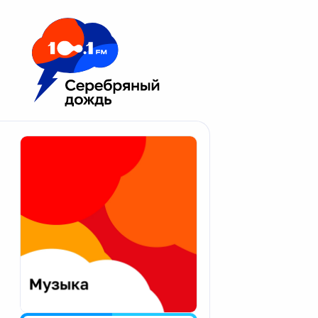
Москва 100.1 FM
Апатиты
Астрахань
Волгоград
Вологда
Екатеринбург
Иваново
Казань
Калининград
Калуга