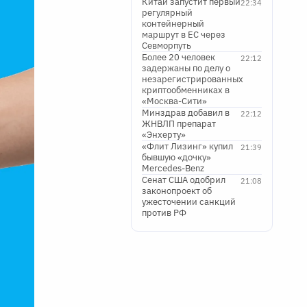
Китай запустит первый
22:34
регулярный
контейнерный
маршрут в ЕС через
Севморпуть
Более 20 человек
22:12
задержаны по делу о
незарегистрированных
криптообменниках в
«Москва-Сити»
Минздрав добавил в
22:12
ЖНВЛП препарат
«Энхерту»
«Флит Лизинг» купил
21:39
бывшую «дочку»
Mercedes-Benz
Сенат США одобрил
21:08
законопроект об
ужесточении санкций
против РФ