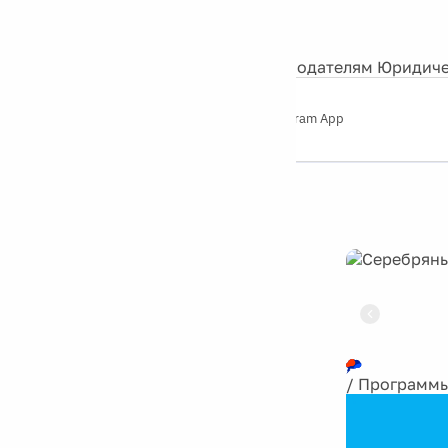
События
Контакты
О нас
Экскурсии
Silver Studio
Рекламодателям
Юридиче
Слушайте
App Store
Google Play
Telegram App
Серебряный
дождь
12+
Реклама
/
Программ