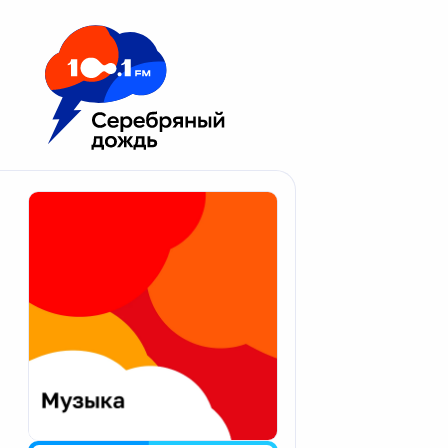
Москва 100.1 FM
Апатиты
Астрахань
Волгоград
Вологда
Екатеринбург
Иваново
Казань
Калининград
Калуга