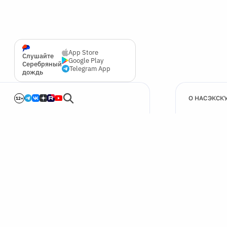
App Store
Слушайте
Google Play
Серебряный
Telegram App
дождь
О НАС
ЭКСК
12+
🍪
Мы используем cookie для улучшения работы сайта.