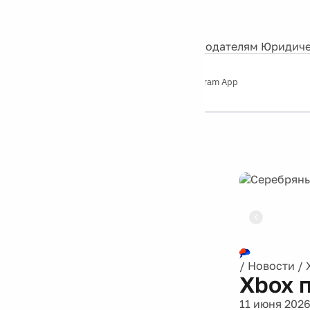
События
Контакты
О нас
Экскурсии
Silver Studio
Рекламодателям
Юридиче
Слушайте
App Store
Google Play
Telegram App
Серебряный
дождь
12+
Реклама
/
Новости
/
Xbox 
11 июня 202