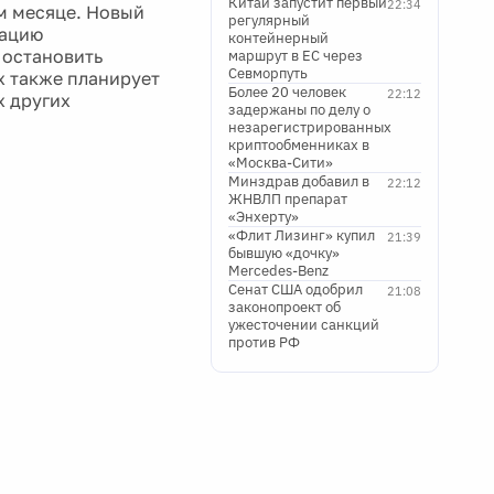
Китай запустит первый
22:34
м месяце. Новый
регулярный
зацию
контейнерный
 остановить
маршрут в ЕС через
Севморпуть
x также планирует
Более 20 человек
22:12
х других
задержаны по делу о
незарегистрированных
криптообменниках в
«Москва-Сити»
Минздрав добавил в
22:12
ЖНВЛП препарат
«Энхерту»
«Флит Лизинг» купил
21:39
бывшую «дочку»
Mercedes-Benz
Сенат США одобрил
21:08
законопроект об
ужесточении санкций
против РФ