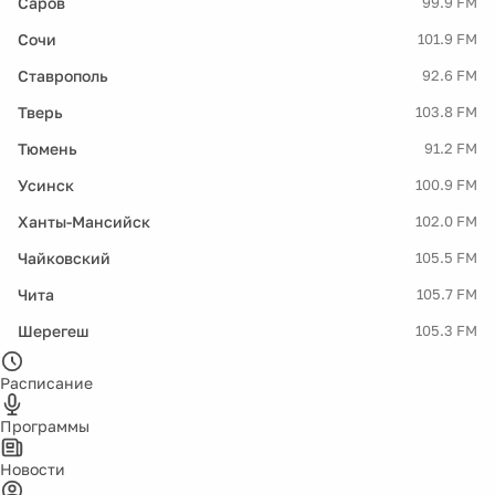
Саров
99.9 FM
Сочи
101.9 FM
Ставрополь
92.6 FM
Тверь
103.8 FM
Тюмень
91.2 FM
Усинск
100.9 FM
Ханты-Мансийск
102.0 FM
Чайковский
105.5 FM
Чита
105.7 FM
Шерегеш
105.3 FM
Расписание
Программы
Новости