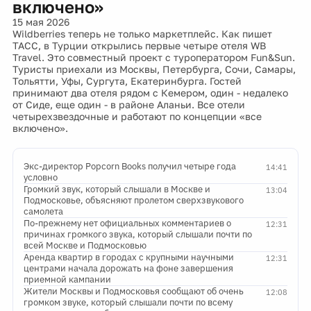
включено»
15 мая 2026
Wildberries теперь не только маркетплейс. Как пишет
ТАСС, в Турции открылись первые четыре отеля WB
Travel. Это совместный проект с туроператором Fun&Sun.
Туристы приехали из Москвы, Петербурга, Сочи, Самары,
Тольятти, Уфы, Сургута, Екатеринбурга. Гостей
принимают два отеля рядом с Кемером, один - недалеко
от Сиде, еще один - в районе Аланьи. Все отели
четырехзвездочные и работают по концепции «все
включено».
Экс-директор Popcorn Books получил четыре года
14:41
условно
Громкий звук, который слышали в Москве и
13:04
Подмосковье, объясняют пролетом сверхзвукового
самолета
По-прежнему нет официальных комментариев о
12:31
причинах громкого звука, который слышали почти по
всей Москве и Подмосковью
Аренда квартир в городах с крупными научными
12:31
центрами начала дорожать на фоне завершения
приемной кампании
Жители Москвы и Подмосковья сообщают об очень
12:08
громком звуке, который слышали почти по всему