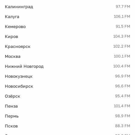
Калининград
97.7 FM
Калуга
106.1 FM
Кемерово
91.5 FM
Киров
104.3 FM
Красноярск
102.2 FM
Москва
100.1 FM
Нижний Новгород
100.4 FM
Новокузнецк
96.9 FM
Новосибирск
96.6 FM
Озёрск
95.4 FM
Пенза
101.4 FM
Пермь
98.9 FM
Псков
88.3 FM