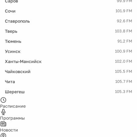
Саров
99.9 FM
Сочи
101.9 FM
Ставрополь
92.6 FM
Тверь
103.8 FM
Тюмень
91.2 FM
Усинск
100.9 FM
Ханты-Мансийск
102.0 FM
Чайковский
105.5 FM
Чита
105.7 FM
Шерегеш
105.3 FM
Расписание
Программы
Новости