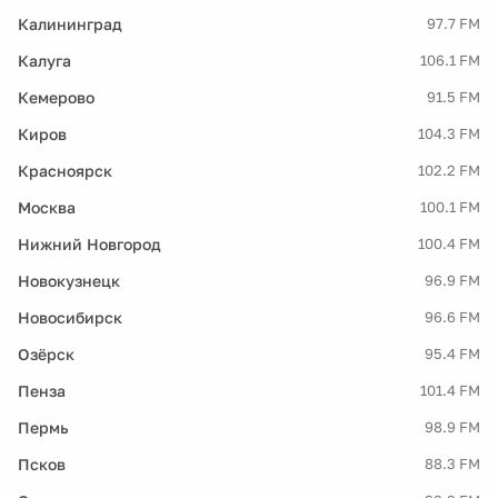
Калининград
97.7 FM
Калуга
106.1 FM
Кемерово
91.5 FM
Киров
104.3 FM
Красноярск
102.2 FM
Москва
100.1 FM
Нижний Новгород
100.4 FM
Новокузнецк
96.9 FM
Новосибирск
96.6 FM
Озёрск
95.4 FM
Пенза
101.4 FM
Пермь
98.9 FM
Псков
88.3 FM