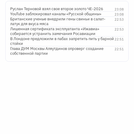
Руслан Терновой взял свое второе золото ЧЕ-2026
23:08
YouTube заблокировал каналы «Русской общины»
23:08
Британские ученые внедрили гены свиньи в салат-
22:53
латук для вкуса мяса
Лишенная сертификата эксплуатанта «Ижавиа»
22:53
собирается устранить замечания Росавиации
В Лондоне предложили в пабах запретить пить у барной
22:51
стойки
Глава ДУМ Москвы Аляутдинов опроверг создание
22:51
собственной партии