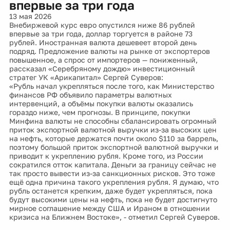
впервые за три года
13 мая 2026
Внебиржевой курс евро опустился ниже 86 рублей
впервые за три года, доллар торгуется в районе 73
рублей. Иностранная валюта дешевеет второй день
подряд. Предложение валюты на рынке от экспортеров
повышенное, а спрос от импортеров — пониженный,
рассказал «Серебряному дождю» инвестиционный
стратег УК «Арикапитал» Сергей Суверов:
«Рубль начал укрепляться после того, как Министерство
финансов РФ объявило параметры валютных
интервенций, а объёмы покупки валюты оказались
гораздо ниже, чем прогнозы. В принципе, покупки
Минфина валюты не способны сбалансировать огромный
приток экспортной валютной выручки из-за высоких цен
на нефть, которые держатся почти около $110 за баррель,
поэтому большой приток экспортной валютной выручки и
приводит к укреплению рубля. Кроме того, из России
сократился отток капитала. Деньги за границу сейчас не
так просто вывести из-за санкционных рисков. Это тоже
ещё одна причина такого укрепления рубля. Я думаю, что
рубль останется крепким, даже будет укрепляться, пока
будут высокими цены на нефть, пока не будет достигнуто
мирное соглашение между США и Ираном в отношении
кризиса на Ближнем Востоке», - отметил Сергей Суверов.