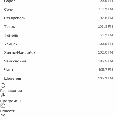
Саров
99.9 FM
Сочи
101.9 FM
Ставрополь
92.6 FM
Тверь
103.8 FM
Тюмень
91.2 FM
Усинск
100.9 FM
Ханты-Мансийск
102.0 FM
Чайковский
105.5 FM
Чита
105.7 FM
Шерегеш
105.3 FM
Расписание
Программы
Новости