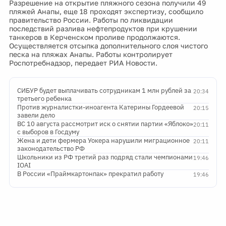
Разрешение на открытие пляжного сезона получили 49
пляжей Анапы, еще 18 проходят экспертизу, сообщило
правительство России. Работы по ликвидации
последствий разлива нефтепродуктов при крушении
танкеров в Керченском проливе продолжаются.
Осуществляется отсыпка дополнительного слоя чистого
песка на пляжах Анапы. Работы контролирует
Роспотребнадзор, передает РИА Новости.
СИБУР будет выплачивать сотрудникам 1 млн рублей за
20:34
третьего ребенка
Против журналистки-иноагента Катерины Гордеевой
20:15
завели дело
ВС 10 августа рассмотрит иск о снятии партии «Яблоко»
20:11
с выборов в Госдуму
Жена и дети фермера Уокера нарушили миграционное
20:11
законодательство РФ
Школьники из РФ третий раз подряд стали чемпионами
19:46
IOAI
В России «Праймкартонпак» прекратил работу
19:46