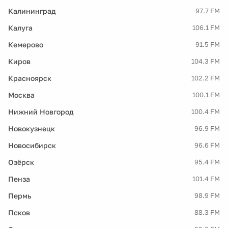
Калининград
97.7 FM
Калуга
106.1 FM
Кемерово
91.5 FM
Киров
104.3 FM
Красноярск
102.2 FM
Москва
100.1 FM
Нижний Новгород
100.4 FM
Новокузнецк
96.9 FM
Новосибирск
96.6 FM
Озёрск
95.4 FM
Пенза
101.4 FM
Пермь
98.9 FM
Псков
88.3 FM