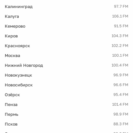
Калининград
97.7 FM
Калуга
106.1 FM
Кемерово
91.5 FM
Киров
104.3 FM
Красноярск
102.2 FM
Москва
100.1 FM
Нижний Новгород
100.4 FM
Новокузнецк
96.9 FM
Новосибирск
96.6 FM
Озёрск
95.4 FM
Пенза
101.4 FM
Пермь
98.9 FM
Псков
88.3 FM