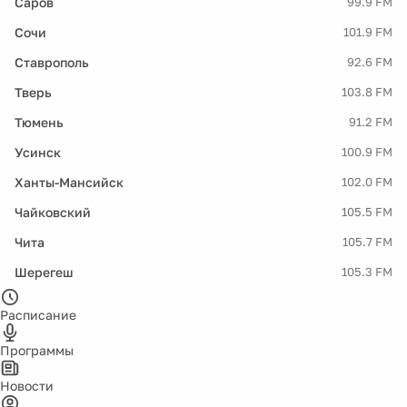
Саров
99.9 FM
Сочи
101.9 FM
Ставрополь
92.6 FM
Тверь
103.8 FM
Тюмень
91.2 FM
Усинск
100.9 FM
Ханты-Мансийск
102.0 FM
Чайковский
105.5 FM
Чита
105.7 FM
Шерегеш
105.3 FM
Расписание
Программы
Новости