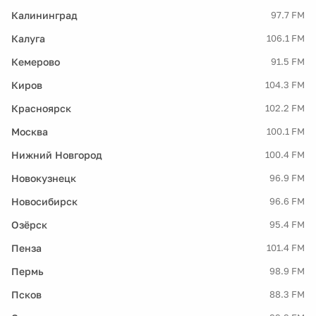
Калининград
97.7 FM
Калуга
106.1 FM
Кемерово
91.5 FM
Киров
104.3 FM
Красноярск
102.2 FM
Москва
100.1 FM
Нижний Новгород
100.4 FM
Новокузнецк
96.9 FM
Новосибирск
96.6 FM
Озёрск
95.4 FM
Пенза
101.4 FM
Пермь
98.9 FM
Псков
88.3 FM