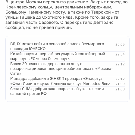
В центре Москвы перекрыто движение. Закрыт проезд по
Кремлевскому кольцу, центральным набережным,
Большому Каменному мосту, а также по Тверской - от
улицы Гашека до Охотного Ряда. Кроме того, закрыта
западная часть Садового. О перекрытиях Дептранс
сообщил, но не привел причин.
ВДНХ может войти в основной список Всемирного
23:05
наследия ЮНЕСКО
Китай запустит первый регулярный контейнерный
22:34
маршрут в ЕС через Севморпуть
Более 20 человек задержаны по делу о
22:12
незарегистрированных криптообменниках в «Москва-
Сити»
Минздрав добавил в ЖНВЛП препарат «Энхерту»
22:12
«Флит Лизинг» купил бывшую «дочку» Mercedes-Benz
21:39
Сенат США одобрил законопроект об ужесточении
21:08
санкций против РФ