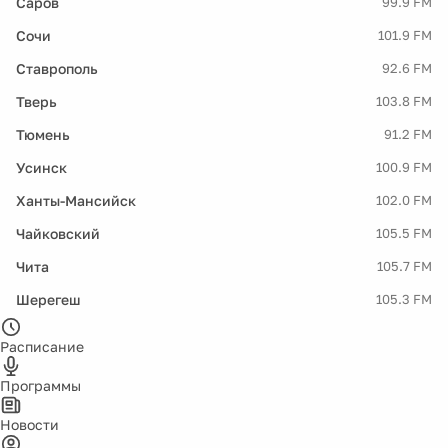
Саров
99.9 FM
Сочи
101.9 FM
Ставрополь
92.6 FM
Тверь
103.8 FM
Тюмень
91.2 FM
Усинск
100.9 FM
Ханты-Мансийск
102.0 FM
Чайковский
105.5 FM
Чита
105.7 FM
Шерегеш
105.3 FM
Расписание
Программы
Новости