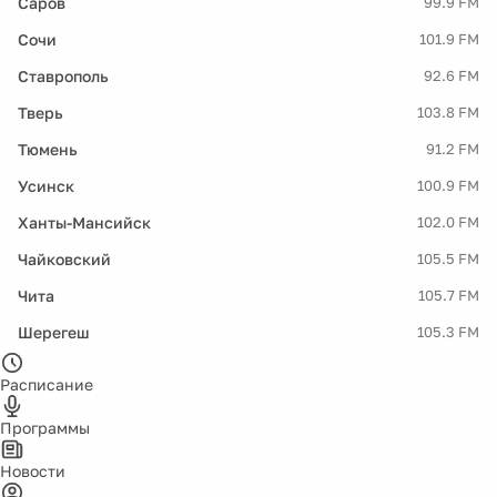
Саров
99.9 FM
Сочи
101.9 FM
Ставрополь
92.6 FM
Тверь
103.8 FM
Тюмень
91.2 FM
Усинск
100.9 FM
Ханты-Мансийск
102.0 FM
Чайковский
105.5 FM
Чита
105.7 FM
Шерегеш
105.3 FM
Расписание
Программы
Новости