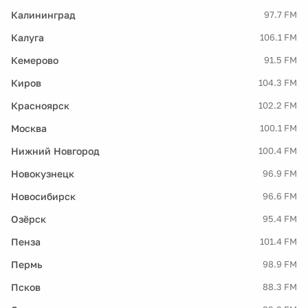
Калининград
97.7 FM
Калуга
106.1 FM
Кемерово
91.5 FM
Киров
104.3 FM
Красноярск
102.2 FM
Москва
100.1 FM
Нижний Новгород
100.4 FM
Новокузнецк
96.9 FM
Новосибирск
96.6 FM
Озёрск
95.4 FM
Пенза
101.4 FM
Пермь
98.9 FM
Псков
88.3 FM