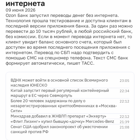
интернета
09 июня 2026
Ozon Банк запустил переводы денег без интернета.
Технология прошла тестирование и доступна клиентам в
последней версии приложения банка. За один раз можно
перевести до 10 тысяч рублей, в любой российский банк,
без комиссии. Если в момент перевода интернета нет, то
клиент увидит баланс основного счета, который был
доступен во время последнего посещения приложения с
интернетом. Перевод по СБП надо подтвердить с
помощью СМС на спецномер телефона. Текст СМС банк
формирует автоматически, пишет ТАСС.
ВДНХ может войти в основной список Всемирного
23:05
наследия ЮНЕСКО
Китай запустит первый регулярный контейнерный
22:34
маршрут в ЕС через Севморпуть
Более 20 человек задержаны по делу о
22:12
незарегистрированных криптообменниках в «Москва-
Сити»
Минздрав добавил в ЖНВЛП препарат «Энхерту»
22:12
«Флит Лизинг» купил бывшую «дочку» Mercedes-Benz
21:39
Сенат США одобрил законопроект об ужесточении
21:08
санкций против РФ