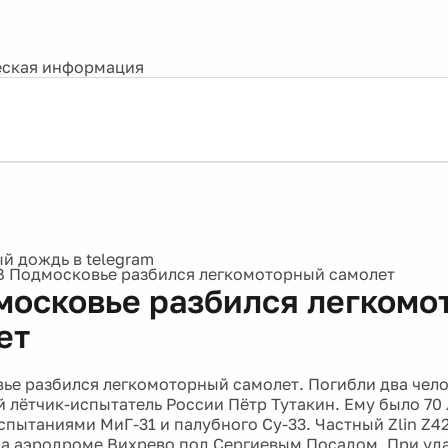
ская информация
В Подмосковье разбился легкомоторный самолет
московье разбился легкомо
ет
6
ье разбился легкомоторный самолет. Погибли два челов
 лётчик-испытатель России Пётр Тутакин. Ему было 70 
спытаниями МиГ-31 и палубного Су-33. Частный Zlin Z42
на аэродроме Вихрево под Сергиевым Посадом. При уд