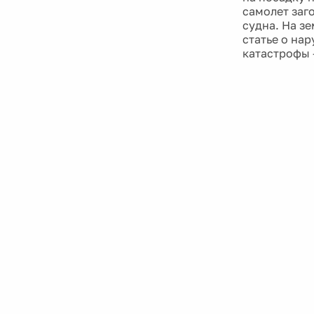
самолет заг
судна. На з
статье о на
катастрофы 