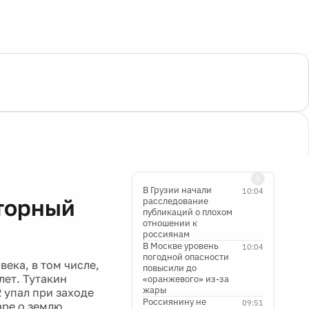
В Грузии начали
10:04
торный
расследование
публикаций о плохом
отношении к
россиянам
В Москве уровень
10:04
погодной опасности
ека, в том числе,
повысили до
лет. Тутакин
«оранжевого» из-за
жары
 упал при заходе
Россиянину не
09:51
аре о землю