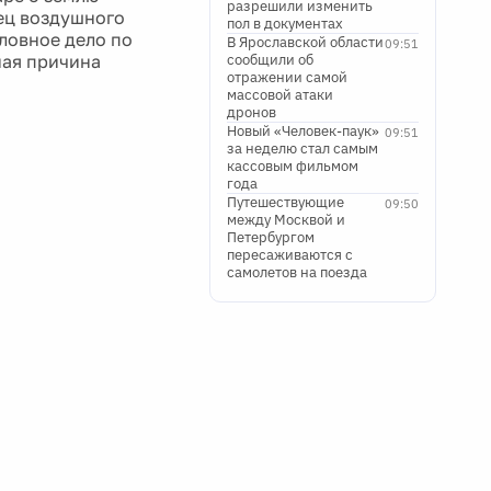
разрешили изменить
ец воздушного
пол в документах
оловное дело по
В Ярославской области
09:51
ная причина
сообщили об
отражении самой
массовой атаки
дронов
Новый «Человек-паук»
09:51
за неделю стал самым
кассовым фильмом
года
Путешествующие
09:50
между Москвой и
Петербургом
пересаживаются с
самолетов на поезда