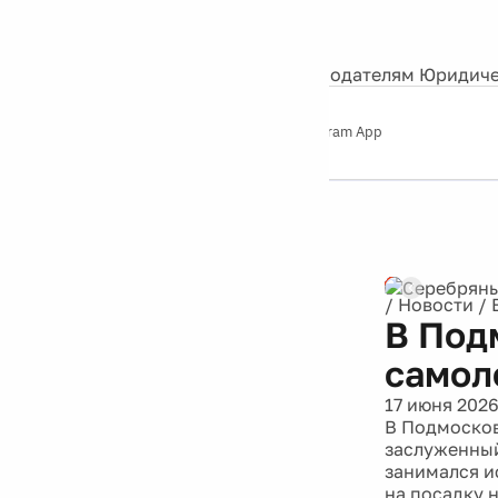
События
Контакты
О нас
Экскурсии
Silver Studio
Рекламодателям
Юридиче
Слушайте
App Store
Google Play
Telegram App
Серебряный
дождь
12+
Реклама
/
Новости
/
В Под
самол
17 июня 202
В Подмосков
заслуженный
занимался и
на посадку 