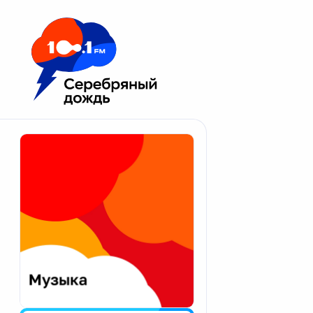
Москва 100.1 FM
Апатиты
Астрахань
Волгоград
Вологда
Екатеринбург
Иваново
Казань
Калининград
Калуга