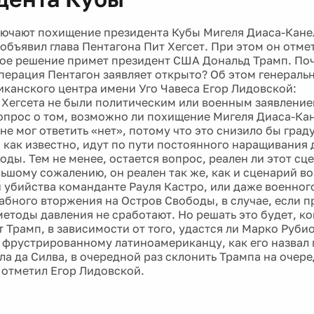
6
ючают похищение президента Кубы Мигеля Диаса-Канел
объявил глава Пентагона Пит Хегсет. При этом он отмет
ое решение примет президент США Дональд Трамп. Поч
перация Пентагон заявляет открыто? Об этом генераль
канского центра имени Уго Чавеса Егор Лидовской:
 Хегсета не были политическим или военным заявление
опрос о том, возможно ли похищение Мигеля Диаса-Кан
не мог ответить «нет», потому что это снизило бы град
, как известно, идут по пути постоянного наращивания 
ды. Тем не менее, остается вопрос, реален ли этот сц
ольшому сожалению, он реален так же, как и сценарий 
 убийства команданте Рауля Кастро, или даже военног
бного вторжения на Остров Свободы, в случае, если 
етоды давления не сработают. Но решать это будет, кон
 Трамп, в зависимости от того, удастся ли Марко Руби
 фрустрированному латиноамериканцу, как его назвал
ла да Силва, в очередной раз склонить Трампа на очер
- отметил Егор Лидовской.