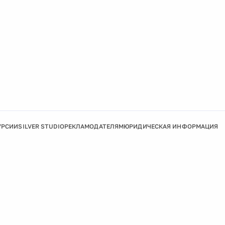
УРСИИ
SILVER STUDIO
РЕКЛАМОДАТЕЛЯМ
ЮРИДИЧЕСКАЯ ИНФОРМАЦИЯ