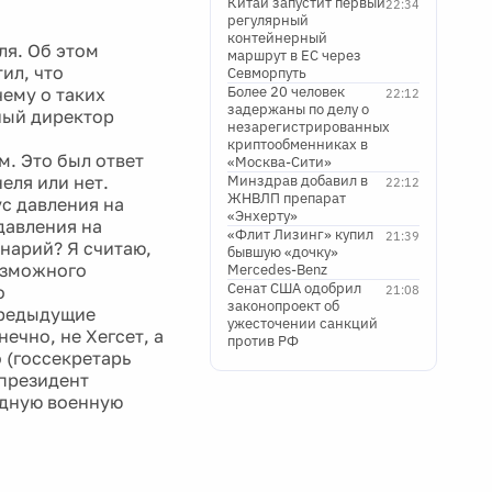
Китай запустит первый
22:34
регулярный
контейнерный
я. Об этом
маршрут в ЕС через
ил, что
Севморпуть
Более 20 человек
ему о таких
22:12
задержаны по делу о
ный директор
незарегистрированных
криптообменниках в
м. Это был ответ
«Москва-Сити»
еля или нет.
Минздрав добавил в
22:12
ЖНВЛП препарат
ус давления на
«Энхерту»
давления на
«Флит Лизинг» купил
21:39
енарий? Я считаю,
бывшую «дочку»
возможного
Mercedes-Benz
Сенат США одобрил
о
21:08
законопроект об
предыдущие
ужесточении санкций
ечно, не Хегсет, а
против РФ
о (госсекретарь
 президент
едную военную