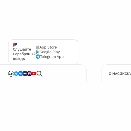
App Store
Слушайте
Google Play
Серебряный
Telegram App
дождь
О НАС
ЭКСК
12+