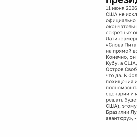
11 июня 202
США не искл
официально 
окончательн
секретных о
Латиноамери
«Слова Пита
на прямой в
Конечно, он 
Кубу, а США
Остров Свобо
что да. К б
похищения и
полномасшта
сценарии и м
решать будет
США), этому
Бразилии Лу
авантюру», 