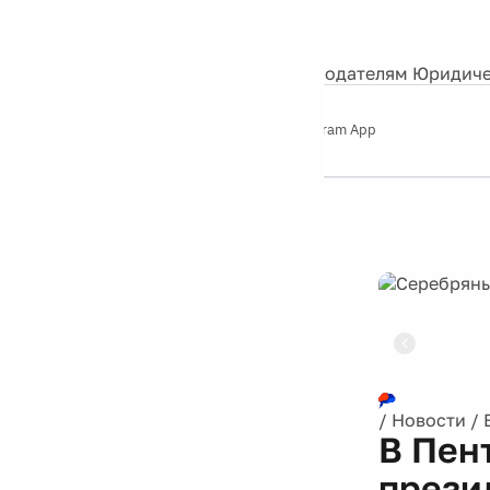
События
Контакты
О нас
Экскурсии
Silver Studio
Рекламодателям
Юридиче
Слушайте
App Store
Google Play
Telegram App
Серебряный
дождь
12+
Реклама
/
Новости
/
В Пен
прези