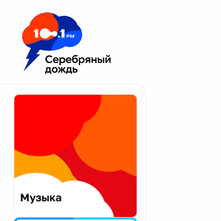
Москва 100.1 FM
Апатиты
Астрахань
Волгоград
Вологда
Екатеринбург
Иваново
Казань
Калининград
Калуга