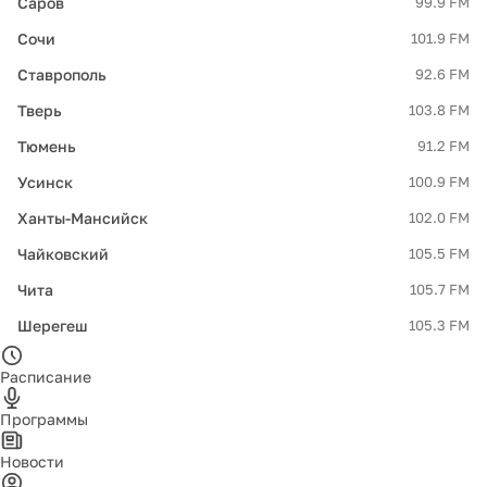
Саров
99.9 FM
Сочи
101.9 FM
Ставрополь
92.6 FM
Тверь
103.8 FM
Тюмень
91.2 FM
Усинск
100.9 FM
Ханты-Мансийск
102.0 FM
Чайковский
105.5 FM
Чита
105.7 FM
Шерегеш
105.3 FM
Расписание
Программы
Новости