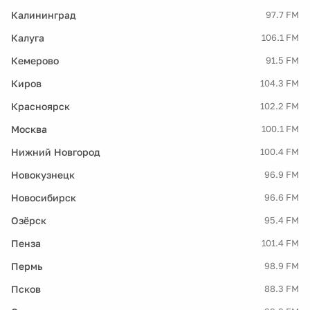
Калининград
97.7 FM
Калуга
106.1 FM
Кемерово
91.5 FM
Киров
104.3 FM
Красноярск
102.2 FM
Москва
100.1 FM
Нижний Новгород
100.4 FM
Новокузнецк
96.9 FM
Новосибирск
96.6 FM
Озёрск
95.4 FM
Пенза
101.4 FM
Пермь
98.9 FM
Псков
88.3 FM