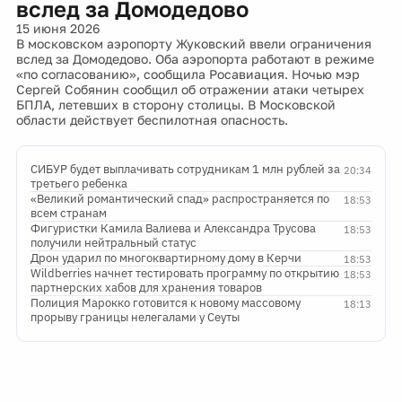
вслед за Домодедово
15 июня 2026
В московском аэропорту Жуковский ввели ограничения
вслед за Домодедово. Оба аэропорта работают в режиме
«по согласованию», сообщила Росавиация. Ночью мэр
Сергей Собянин сообщил об отражении атаки четырех
БПЛА, летевших в сторону столицы. В Московской
области действует беспилотная опасность.
СИБУР будет выплачивать сотрудникам 1 млн рублей за
20:34
третьего ребенка
«Великий романтический спад» распространяется по
18:53
всем странам
Фигуристки Камила Валиева и Александра Трусова
18:53
получили нейтральный статус
Дрон ударил по многоквартирному дому в Керчи
18:53
Wildberries начнет тестировать программу по открытию
18:53
партнерских хабов для хранения товаров
Полиция Марокко готовится к новому массовому
18:13
прорыву границы нелегалами у Сеуты