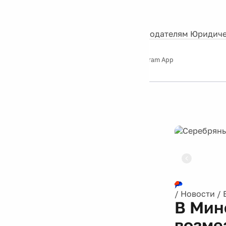
События
Контакты
О нас
Экскурсии
Silver Studio
Рекламодателям
Юридиче
Слушайте
App Store
Google Play
Telegram App
Серебряный
дождь
12+
Реклама
/
Новости
/
В Мин
возме