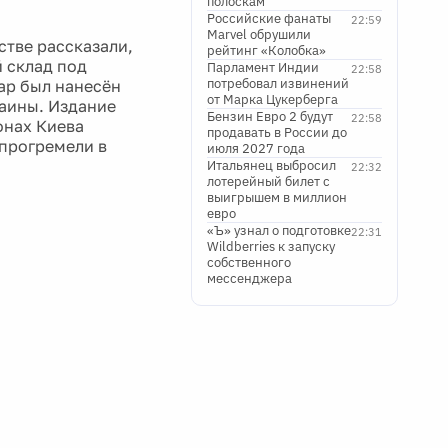
полоскам
Российские фанаты
22:59
Marvel обрушили
тве рассказали,
рейтинг «Колобка»
 склад под
Парламент Индии
22:58
потребовал извинений
ар был нанесён
от Марка Цукерберга
раины. Издание
Бензин Евро 2 будут
22:58
онах Киева
продавать в России до
 прогремели в
июля 2027 года
Итальянец выбросил
22:32
лотерейный билет с
выигрышем в миллион
евро
«Ъ» узнал о подготовке
22:31
Wildberries к запуску
собственного
мессенджера