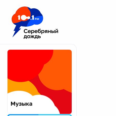
Москва 100.1 FM
Апатиты
Астрахань
Волгоград
Вологда
Екатеринбург
Иваново
Казань
Калининград
Калуга