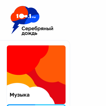
Москва 100.1 FM
Апатиты
Астрахань
Волгоград
Вологда
Екатеринбург
Иваново
Казань
Калининград
Калуга