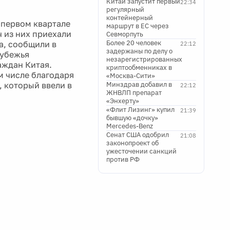
Китай запустит первый
22:34
регулярный
контейнерный
 первом квартале
маршрут в ЕС через
ч из них приехали
Севморпуть
Более 20 человек
а, сообщили в
22:12
задержаны по делу о
рубежья
незарегистрированных
аждан Китая.
криптообменниках в
м числе благодаря
«Москва-Сити»
 который ввели в
Минздрав добавил в
22:12
ЖНВЛП препарат
«Энхерту»
«Флит Лизинг» купил
21:39
бывшую «дочку»
Mercedes-Benz
Сенат США одобрил
21:08
законопроект об
ужесточении санкций
против РФ