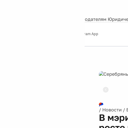
События
Контакты
О нас
Экскурсии
Silver Studio
Рекламодателям
Юридиче
Слушайте
App Store
Google Play
Telegram App
Серебряный
дождь
12+
Реклама
/
Новости
/
В мэр
росте