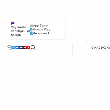
App Store
Слушайте
Google Play
Серебряный
Telegram App
дождь
О НАС
ЭКСК
12+
🍪
Мы используем cookie для улучшения работы сайта.