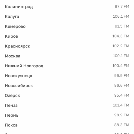
Калининград
97.7 FM
Калуга
106.1 FM
Кемерово
91.5 FM
Киров
104.3 FM
Красноярск
102.2 FM
Москва
100.1 FM
Нижний Новгород
100.4 FM
Новокузнецк
96.9 FM
Новосибирск
96.6 FM
Озёрск
95.4 FM
Пенза
101.4 FM
Пермь
98.9 FM
Псков
88.3 FM