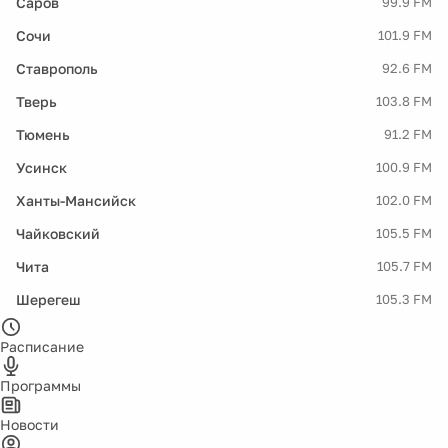
Саров
99.9 FM
Сочи
101.9 FM
Ставрополь
92.6 FM
Тверь
103.8 FM
Тюмень
91.2 FM
Усинск
100.9 FM
Ханты-Мансийск
102.0 FM
Чайковский
105.5 FM
Чита
105.7 FM
Шерегеш
105.3 FM
Расписание
Программы
Новости