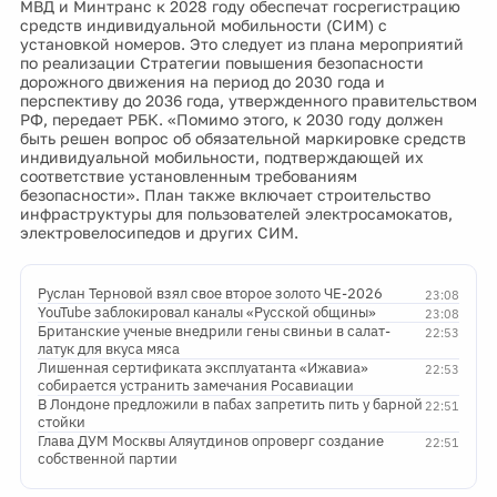
МВД и Минтранс к 2028 году обеспечат госрегистрацию
средств индивидуальной мобильности (СИМ) с
установкой номеров. Это следует из плана мероприятий
по реализации Стратегии повышения безопасности
дорожного движения на период до 2030 года и
перспективу до 2036 года, утвержденного правительством
РФ, передает РБК. «Помимо этого, к 2030 году должен
быть решен вопрос об обязательной маркировке средств
индивидуальной мобильности, подтверждающей их
соответствие установленным требованиям
безопасности». План также включает строительство
инфраструктуры для пользователей электросамокатов,
электровелосипедов и других СИМ.
Руслан Терновой взял свое второе золото ЧЕ-2026
23:08
YouTube заблокировал каналы «Русской общины»
23:08
Британские ученые внедрили гены свиньи в салат-
22:53
латук для вкуса мяса
Лишенная сертификата эксплуатанта «Ижавиа»
22:53
собирается устранить замечания Росавиации
В Лондоне предложили в пабах запретить пить у барной
22:51
стойки
Глава ДУМ Москвы Аляутдинов опроверг создание
22:51
собственной партии