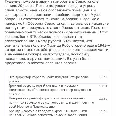
Тушение пожара в здании панорамы в Севастополе
заняло 29 часов. Пожар потушили сегодня утром,
специалисты начинают обследовать помещения и
фиксировать повреждения, сообщил директор Музея
обороны Севастополя Михаил Смородкин. Здание с
панорамой «Оборона Севастополя» загорелось накануне
рано утром в результате атаки беспилотников. Полотно
объявлено практически полностью уничтоженным. В тот
же день банк ВТБ объявил, что выделит на
восстановление 1 млрд рублей. Уточняется, что
оригинальное полотно Франца Рубо сгорело еще в 1942-м
во время немецких обстрелов; его сохранившиеся части
в нынешнем пожаре не пострадали, поскольку
находились в другом помещении. В музее была
представлена восстановленная версия.
Экс-директор Popcorn Books получил четыре года
14:41
условно
Громкий звук, который слышали в Москве и
13:04
Подмосковье, объясняют пролетом сверхзвукового
самолета
По-прежнему нет официальных комментариев о
12:31
причинах громкого звука, который слышали почти по
всей Москве и Подмосковью
Аренда квартир в городах с крупными научными
12:31
центрами начала дорожать на фоне завершения