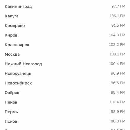
Калининград
97.7 FM
Калуга
106.1 FM
Кемерово
91.5 FM
Киров
104.3 FM
Красноярск
102.2 FM
Москва
100.1 FM
Нижний Новгород
100.4 FM
Новокузнецк
96.9 FM
Новосибирск
96.6 FM
Озёрск
95.4 FM
Пенза
101.4 FM
Пермь
98.9 FM
Псков
88.3 FM