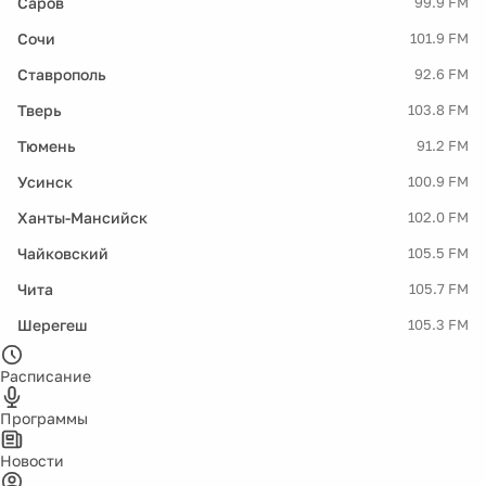
Саров
99.9 FM
Сочи
101.9 FM
Ставрополь
92.6 FM
Тверь
103.8 FM
Тюмень
91.2 FM
Усинск
100.9 FM
Ханты-Мансийск
102.0 FM
Чайковский
105.5 FM
Чита
105.7 FM
Шерегеш
105.3 FM
Расписание
Программы
Новости