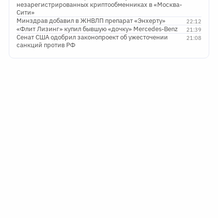
незарегистрированных криптообменниках в «Москва-
Сити»
Минздрав добавил в ЖНВЛП препарат «Энхерту»
22:12
«Флит Лизинг» купил бывшую «дочку» Mercedes-Benz
21:39
Сенат США одобрил законопроект об ужесточении
21:08
санкций против РФ