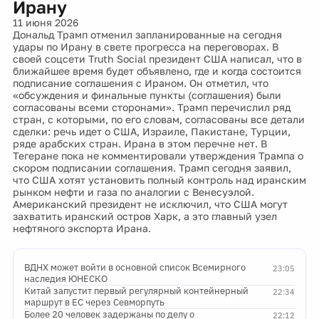
Ирану
11 июня 2026
Дональд Трамп отменил запланированные на сегодня
удары по Ирану в свете прогресса на переговорах. В
своей соцсети Truth Social президент США написал, что в
ближайшее время будет объявлено, где и когда состоится
подписание соглашения с Ираном. Он отметил, что
«обсуждения и финальные пункты (соглашения) были
согласованы всеми сторонами». Трамп перечислил ряд
стран, с которыми, по его словам, согласованы все детали
сделки: речь идет о США, Израиле, Пакистане, Турции,
ряде арабских стран. Ирана в этом перечне нет. В
Тегеране пока не комментировали утверждения Трампа о
скором подписании соглашения. Трамп сегодня заявил,
что США хотят установить полный контроль над иранским
рынком нефти и газа по аналогии с Венесуэлой.
Американский президент не исключил, что США могут
захватить иранский остров Харк, а это главный узел
нефтяного экспорта Ирана.
ВДНХ может войти в основной список Всемирного
23:05
наследия ЮНЕСКО
Китай запустит первый регулярный контейнерный
22:34
маршрут в ЕС через Севморпуть
Более 20 человек задержаны по делу о
22:12