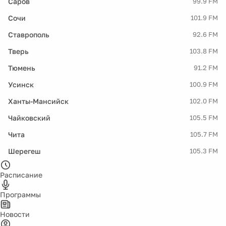
Саров
99.9 FM
Сочи
101.9 FM
Ставрополь
92.6 FM
Тверь
103.8 FM
Тюмень
91.2 FM
Усинск
100.9 FM
Ханты-Мансийск
102.0 FM
Чайковский
105.5 FM
Чита
105.7 FM
Шерегеш
105.3 FM
Расписание
Программы
Новости