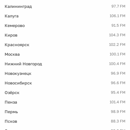
Калининград
97.7 FM
Калуга
106.1 FM
Кемерово
91.5 FM
Киров
104.3 FM
Красноярск
102.2 FM
Москва
100.1 FM
Нижний Новгород
100.4 FM
Новокузнецк
96.9 FM
Новосибирск
96.6 FM
Озёрск
95.4 FM
Пенза
101.4 FM
Пермь
98.9 FM
Псков
88.3 FM