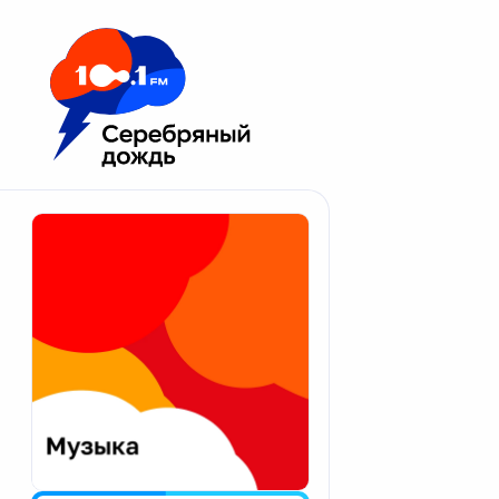
Москва 100.1 FM
Апатиты
Астрахань
Волгоград
Вологда
Екатеринбург
Иваново
Казань
Калининград
Калуга