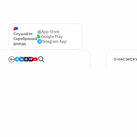
App Store
Слушайте
Google Play
Серебряный
Telegram App
дождь
О НАС
ЭКСК
12+
🍪
Мы используем cookie для улучшения работы сайта.