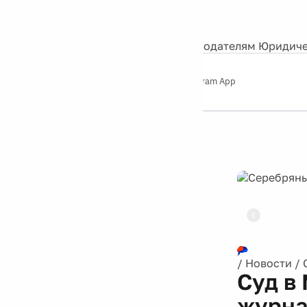
События
Контакты
О нас
Экскурсии
Silver Studio
Рекламодателям
Юридиче
Слушайте
App Store
Google Play
Telegram App
Серебряный
дождь
12+
Реклама
/
Новости
/
Суд в
журна