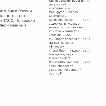
Китай запустит первый
22:34
регулярный
контейнерный
ризнана в России
маршрут в ЕС через
анного агента.
Севморпуть
Более 20 человек
т ТАСС. По версии
22:12
задержаны по делу о
олномоченный
незарегистрированных
криптообменниках в
«Москва-Сити»
Минздрав добавил в
22:12
ЖНВЛП препарат
«Энхерту»
«Флит Лизинг» купил
21:39
бывшую «дочку»
Mercedes-Benz
Сенат США одобрил
21:08
законопроект об
ужесточении санкций
против РФ