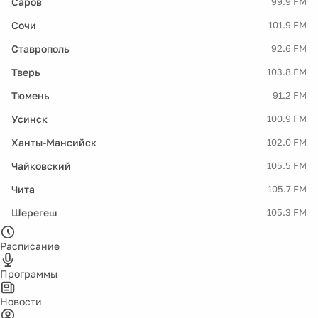
Саров
99.9 FM
Сочи
101.9 FM
Ставрополь
92.6 FM
Тверь
103.8 FM
Тюмень
91.2 FM
Усинск
100.9 FM
Ханты-Мансийск
102.0 FM
Чайковский
105.5 FM
Чита
105.7 FM
Шерегеш
105.3 FM
Расписание
Программы
Новости