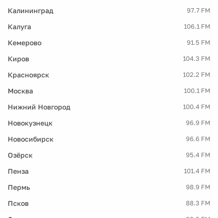
Калининград
97.7 FM
Калуга
106.1 FM
Кемерово
91.5 FM
Киров
104.3 FM
Красноярск
102.2 FM
Москва
100.1 FM
Нижний Новгород
100.4 FM
Новокузнецк
96.9 FM
Новосибирск
96.6 FM
Озёрск
95.4 FM
Пенза
101.4 FM
Пермь
98.9 FM
Псков
88.3 FM