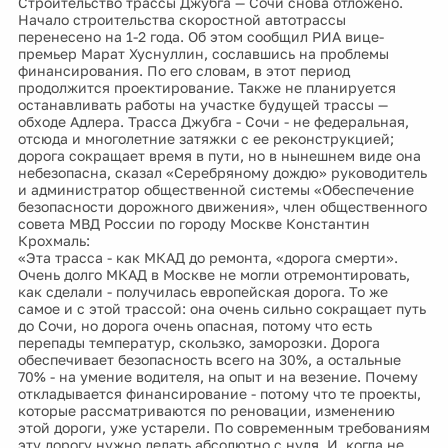
Строительство трассы Джубга — Сочи снова отложено.
Начало строительства скоростной автотрассы
перенесено на 1-2 года. Об этом сообщил РИА вице-
премьер Марат Хуснуллин, сославшись на проблемы
финансирования. По его словам, в этот период
продолжится проектирование. Также не планируется
останавливать работы на участке будущей трассы —
обходе Адлера. Трасса Джубга - Сочи - не федеральная,
отсюда и многолетние затяжки с ее реконструкцией;
дорога сокращает время в пути, но в нынешнем виде она
небезопасна, сказал «Серебряному дождю» руководитель
и администратор общественной системы «Обеспечение
безопасности дорожного движения», член общественного
совета МВД России по городу Москве Константин
Крохмаль:
«
Эта трасса - как МКАД до ремонта, «дорога смерти».
Очень долго МКАД в Москве не могли отремонтировать,
как сделали - получилась европейская дорога. То же
самое и с этой трассой: она очень сильно сокращает путь
до Сочи, но дорога очень опасная, потому что есть
перепады температур, скользко, заморозки. Дорога
обеспечивает безопасность всего на 30%, а остальные
70% - на умение водителя, на опыт и на везение. Почему
откладывается финансирование - потому что те проекты,
которые рассматриваются по реновации, изменению
этой дороги, уже устарели. По современным требованиям
эту дорогу нужно делать абсолютно с нуля. И, когда не