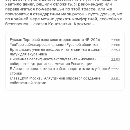
хватило денег, решили отложить. Я рекомендую или
передвигаться по-черепашьи по этой трассе, или же
пользоваться стандартным маршрутом - пусть дольше, но
по крайней мере можно доехать комфортней, спокойно и
безопасно», - сказал Константин Крохмаль.
Руслан Терновой взял свое второе золото ЧЕ-2026
23:08
YouTube заблокировал каналы «Русской общины»
23:08
Британские ученые внедрили гены свиньи в салат-
22:53
латук для вкуса мяса
Лишенная сертификата эксплуатанта «Ижавиа»
22:53
собирается устранить замечания Росавиации
В Лондоне предложили в пабах запретить пить у барной
22:51
стойки
Глава ДУМ Москвы Аляутдинов опроверг создание
22:51
собственной партии