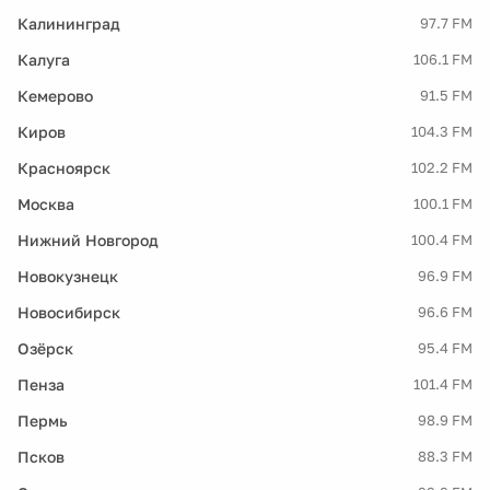
Калининград
97.7 FM
Калуга
106.1 FM
Кемерово
91.5 FM
Киров
104.3 FM
Красноярск
102.2 FM
Москва
100.1 FM
Нижний Новгород
100.4 FM
Новокузнецк
96.9 FM
Новосибирск
96.6 FM
Озёрск
95.4 FM
Пенза
101.4 FM
Пермь
98.9 FM
Псков
88.3 FM