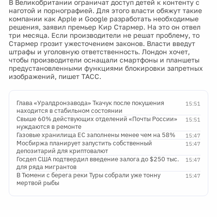
В Великобритании ограничат доступ детей к контенту с
наготой и порнографией. Для этого власти обяжут такие
компании как Apple и Google разработать необходимые
решения, заявил премьер Кир Стармер. На это он отвел
три месяца. Если производители не решат проблему, то
Стармер грозит ужесточением законов. Власти введут
штрафы и уголовную ответственность. Лондон хочет,
чтобы производители оснащали смартфоны и планшеты
предустановленными функциями блокировки запретных
изображений, пишет ТАСС.
Глава «Уралдронзавода» Ткачук после покушения
15:51
находится в стабильном состоянии
Свыше 60% действующих отделений «Почты России»
15:51
нуждаются в ремонте
Газовые хранилища ЕС заполнены менее чем на 58%
15:47
Мосбиржа планирует запустить собственный
15:47
депозитарий для криптовалют
Госдеп США подтвердил введение залога до $250 тыс.
15:47
для ряда мигрантов
В Тюмени с берега реки Туры собрали уже тонну
15:47
мертвой рыбы