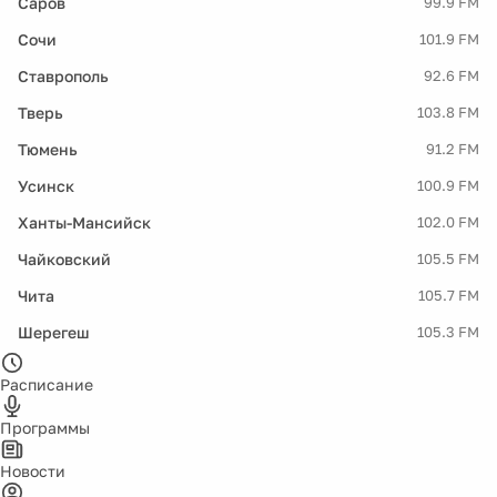
Саров
99.9 FM
Сочи
101.9 FM
Ставрополь
92.6 FM
Тверь
103.8 FM
Тюмень
91.2 FM
Усинск
100.9 FM
Ханты-Мансийск
102.0 FM
Чайковский
105.5 FM
Чита
105.7 FM
Шерегеш
105.3 FM
Расписание
Программы
Новости