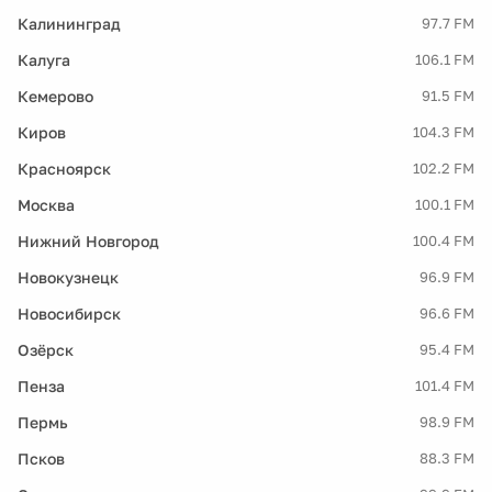
Калининград
97.7 FM
Калуга
106.1 FM
Кемерово
91.5 FM
Киров
104.3 FM
Красноярск
102.2 FM
Москва
100.1 FM
Нижний Новгород
100.4 FM
Новокузнецк
96.9 FM
Новосибирск
96.6 FM
Озёрск
95.4 FM
Пенза
101.4 FM
Пермь
98.9 FM
Псков
88.3 FM