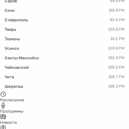
Саров
99.9 FM
Сочи
101.9 FM
Ставрополь
92.6 FM
Тверь
103.8 FM
Тюмень
91.2 FM
Усинск
100.9 FM
Ханты-Мансийск
102.0 FM
Чайковский
105.5 FM
Чита
105.7 FM
Шерегеш
105.3 FM
Расписание
Программы
Новости