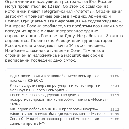
Ограничения в воздушном пространстве Юга России
могут продлиться до 12 мая. Об этом со ссылкой на
источники пишет Telegram-канал «Улететь». Ограничения
затронут и транзитные рейсы в Турцию, Армению и
Египет. Официально эта информация не подтверждалась.
Минтранс России сообщает, что проблемы возникли из-за
попадания дрона в административное здание
аэронавигации в Ростове-на-Дону. Не работают 13 южных
аэропортов. По оценкам Ассоциации туроператоров
России, вылета ожидают почти 14 тысяч человек.
Наиболее сложная ситуация - в Сочи. Там новые
ограничения наложились на масштабные сбои в
расписании последних двух суток.
ВДНХ может войти в основной список Всемирного
23:05
наследия ЮНЕСКО
Китай запустит первый регулярный контейнерный
22:34
маршрут в ЕС через Севморпуть
Более 20 человек задержаны по делу о
22:12
незарегистрированных криптообменниках в «Москва-
Сити»
Минздрав добавил в ЖНВЛП препарат «Энхерту»
22:12
«Флит Лизинг» купил бывшую «дочку» Mercedes-Benz
21:39
Сенат США одобрил законопроект об ужесточении
21:08
санкций против РФ