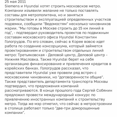
25 мая 2011
Siemens и Hyundai хотят строить московское метро.
Компании изъявили желание не только поставлять
составы для метрополитена, но и заняться
строительством и эксплуатацией определенных участков
подземки, сообщили "Ведомостям" несколько чиновников
мэрии. "Мы готовы в Москве строить до 15 км линий в
год", - подтвердил руководитель проектов по подвижным
составам московского офиса Hyundai Константин
Гологрудов. По его словам, сейчас в Корее вовсю идет
работа по созданию консорциума, который займется
проектированием и строительством отдельных линий
метро: Третьяковская - Деловой центр, Деловой центр -
Нижняя Масловка. Также Hyundai берет на себя
организацию финансирование и привлечения кредитов в
корейских банках. Гологрудов рассказал, что
представители Hyundai уже провели ряд встреч с
московскими чиновники, но "договоренности общие".
Также представитель департамента транспорта Москвы
подтвердил, что предложения компаний
рассматриваются. В конце прошлого года Сергей Собянин
предложил провести международный конкурс по
привлечению иностранных компаний к строительству
метро. Тогда же мэр отметил, что сейчас в метростроении
в столице работают только "две-три доморощенные
компании".