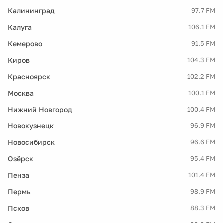
Калининград
97.7 FM
Калуга
106.1 FM
Кемерово
91.5 FM
Киров
104.3 FM
Красноярск
102.2 FM
Москва
100.1 FM
Нижний Новгород
100.4 FM
Новокузнецк
96.9 FM
Новосибирск
96.6 FM
Озёрск
95.4 FM
Пенза
101.4 FM
Пермь
98.9 FM
Псков
88.3 FM