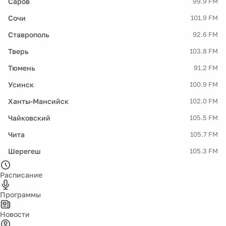
Саров
99.9 FM
Сочи
101.9 FM
Ставрополь
92.6 FM
Тверь
103.8 FM
Тюмень
91.2 FM
Усинск
100.9 FM
Ханты-Мансийск
102.0 FM
Чайковский
105.5 FM
Чита
105.7 FM
Шерегеш
105.3 FM
Расписание
Программы
Новости