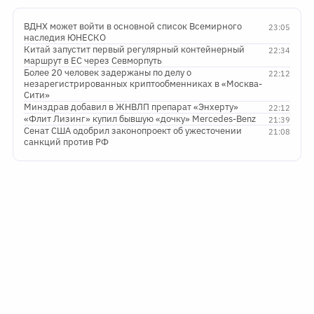
ВДНХ может войти в основной список Всемирного
23:05
наследия ЮНЕСКО
Китай запустит первый регулярный контейнерный
22:34
маршрут в ЕС через Севморпуть
Более 20 человек задержаны по делу о
22:12
незарегистрированных криптообменниках в «Москва-
Сити»
Минздрав добавил в ЖНВЛП препарат «Энхерту»
22:12
«Флит Лизинг» купил бывшую «дочку» Mercedes-Benz
21:39
Сенат США одобрил законопроект об ужесточении
21:08
санкций против РФ