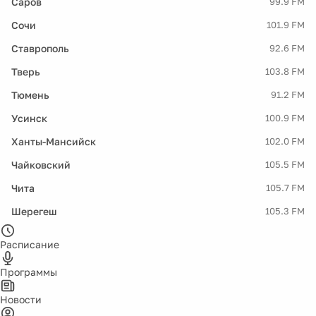
Саров
99.9 FM
Сочи
101.9 FM
Ставрополь
92.6 FM
Тверь
103.8 FM
Тюмень
91.2 FM
Усинск
100.9 FM
Ханты-Мансийск
102.0 FM
Чайковский
105.5 FM
Чита
105.7 FM
Шерегеш
105.3 FM
Расписание
Программы
Новости