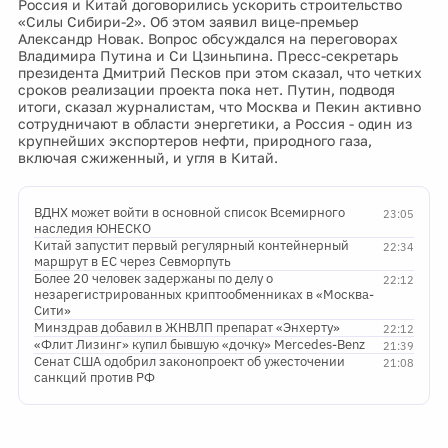
Россия и Китай договорились ускорить строительство
«Силы Сибири-2». Об этом заявил вице-премьер
Александр Новак. Вопрос обсуждался на переговорах
Владимира Путина и Си Цзиньпина. Пресс-секретарь
президента Дмитрий Песков при этом сказал, что четких
сроков реализации проекта пока нет. Путин, подводя
итоги, сказал журналистам, что Москва и Пекин активно
сотрудничают в области энергетики, а Россия - один из
крупнейших экспортеров нефти, природного газа,
включая сжиженный, и угля в Китай.
ВДНХ может войти в основной список Всемирного
23:05
наследия ЮНЕСКО
Китай запустит первый регулярный контейнерный
22:34
маршрут в ЕС через Севморпуть
Более 20 человек задержаны по делу о
22:12
незарегистрированных криптообменниках в «Москва-
Сити»
Минздрав добавил в ЖНВЛП препарат «Энхерту»
22:12
«Флит Лизинг» купил бывшую «дочку» Mercedes-Benz
21:39
Сенат США одобрил законопроект об ужесточении
21:08
санкций против РФ