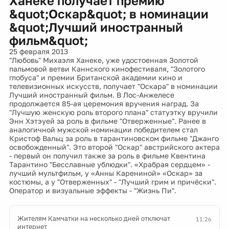
Ханеке получает премию
&quot;Оскар&quot; в номинации
&quot;Лучший иностранный
фильм&quot;
25 февраля 2013
"Любовь" Михаэля Ханеке, уже удостоенная Золотой
пальмовой ветви Каннского кинофестиваля, "Золотого
глобуса" и премии Британской академии кино и
телевизионных искусств, получает "Оскара" в номинации
Лучший иностранный фильм. В Лос-Анжелесе
продолжается 85-ая церемония вручения наград. За
"Лучшую женскую роль второго плана" статуэтку вручили
Энн Хэтэуей за роль в фильме "Отверженные". Ранее в
аналогичной мужской номинации победителем стал
Кристоф Вальц за роль в тарантиновском фильме "Джанго
освобожденный". Это второй "Оскар" австрийского актера
- первый он получил также за роль в фильме Квентина
Тарантино "Бесславные ублюдки". «Храбрая сердцем» -
лучший мультфильм, у «Анны Карениной» «Оскар» за
костюмы, а у "Отверженных" - "Лучший грим и причёски".
Оператор и визуальные эффекты - "Жизнь Пи".
Жителям Камчатки на несколько дней отключат
11:26
интернет