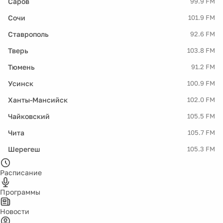
Саров
99.9 FM
Сочи
101.9 FM
Ставрополь
92.6 FM
Тверь
103.8 FM
Тюмень
91.2 FM
Усинск
100.9 FM
Ханты-Мансийск
102.0 FM
Чайковский
105.5 FM
Чита
105.7 FM
Шерегеш
105.3 FM
Расписание
Программы
Новости