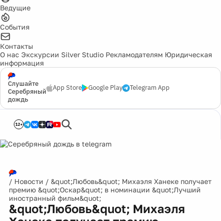
Ведущие
События
Контакты
О нас
Экскурсии
Silver Studio
Рекламодателям
Юридическая
информация
Слушайте
App Store
Google Play
Telegram App
Серебряный
дождь
12+
/
Новости
/
&quot;Любовь&quot; Михаэля Ханеке получает
премию &quot;Оскар&quot; в номинации &quot;Лучший
иностранный фильм&quot;
&quot;Любовь&quot; Михаэля