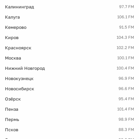
Калининград
97.7 FM
Калуга
106.1 FM
Кемерово
91.5 FM
Киров
104.3 FM
Красноярск
102.2 FM
Москва
100.1 FM
Нижний Новгород
100.4 FM
Новокузнецк
96.9 FM
Новосибирск
96.6 FM
Озёрск
95.4 FM
Пенза
101.4 FM
Пермь
98.9 FM
Псков
88.3 FM