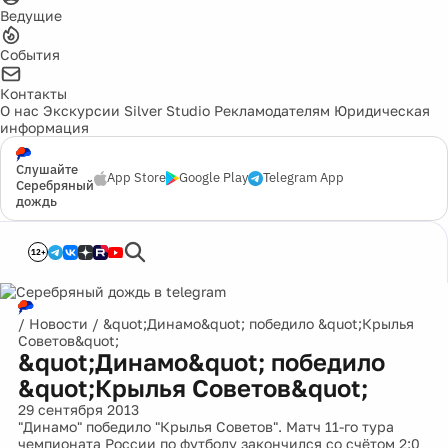
Ведущие
События
Контакты
О нас
Экскурсии
Silver Studio
Рекламодателям
Юридическая
информация
Слушайте
App Store
Google Play
Telegram App
Серебряный
дождь
12+
/
Новости
/
&quot;Динамо&quot; победило &quot;Крылья
Советов&quot;
&quot;Динамо&quot; победило
&quot;Крылья Советов&quot;
29 сентября 2013
"Динамо" победило "Крылья Советов". Матч 11-го тура
чемпионата России по футболу закончился со счётом 2:0