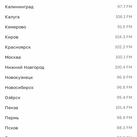
Калининград
97.7 FM
Калуга
106.1 FM
Кемерово
91.5 FM
Киров
104.3 FM
Красноярск
102.2 FM
Москва
100.1 FM
Нижний Новгород
100.4 FM
Новокузнецк
96.9 FM
Новосибирск
96.6 FM
Озёрск
95.4 FM
Пенза
101.4 FM
Пермь
98.9 FM
Псков
88.3 FM