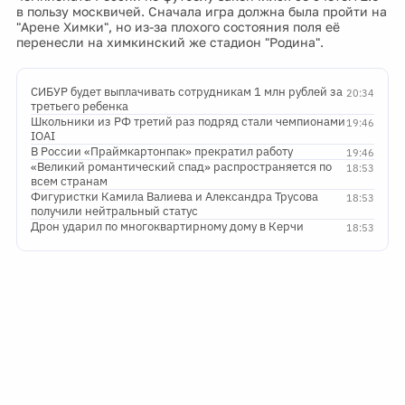
в пользу москвичей. Сначала игра должна была пройти на
"Арене Химки", но из-за плохого состояния поля её
перенесли на химкинский же стадион "Родина".
СИБУР будет выплачивать сотрудникам 1 млн рублей за
20:34
третьего ребенка
Школьники из РФ третий раз подряд стали чемпионами
19:46
IOAI
В России «Праймкартонпак» прекратил работу
19:46
«Великий романтический спад» распространяется по
18:53
всем странам
Фигуристки Камила Валиева и Александра Трусова
18:53
получили нейтральный статус
Дрон ударил по многоквартирному дому в Керчи
18:53