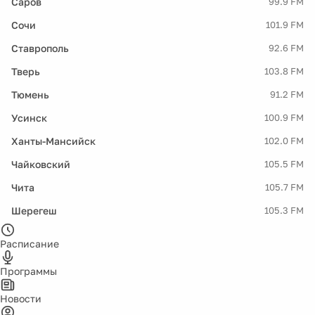
Саров
99.9 FM
Сочи
101.9 FM
Ставрополь
92.6 FM
Тверь
103.8 FM
Тюмень
91.2 FM
Усинск
100.9 FM
Ханты-Мансийск
102.0 FM
Чайковский
105.5 FM
Чита
105.7 FM
Шерегеш
105.3 FM
Расписание
Программы
Новости