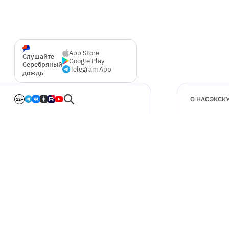
App Store
Слушайте
Google Play
Серебряный
Telegram App
дождь
О НАС
ЭКСК
12+
🍪
Мы используем cookie для улучшения работы сайта.