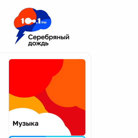
Москва 100.1 FM
Апатиты
Астрахань
Волгоград
Вологда
Екатеринбург
Иваново
Казань
Калининград
Калуга