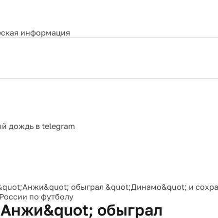
ская информация
&quot;Анжи&quot; обыграл &quot;Динамо&quot; и сохра
России по футболу
;Анжи&quot; обыграл