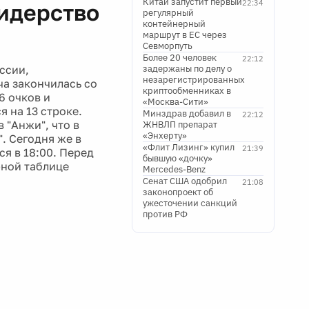
Китай запустит первый
22:34
лидерство
регулярный
контейнерный
маршрут в ЕС через
Севморпуть
Более 20 человек
22:12
ссии,
задержаны по делу о
незарегистрированных
ча закончилась со
криптообменниках в
6 очков и
«Москва-Сити»
я на 13 строке.
Минздрав добавил в
22:12
"Анжи", что в
ЖНВЛП препарат
«Энхерту»
. Сегодня же в
«Флит Лизинг» купил
21:39
я в 18:00. Перед
бывшую «дочку»
рной таблице
Mercedes-Benz
Сенат США одобрил
21:08
законопроект об
ужесточении санкций
против РФ