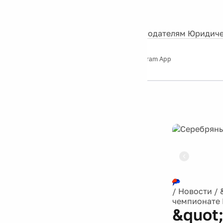
События
Контакты
О нас
Экскурсии
Silver Studio
Рекламодателям
Юридиче
Слушайте
App Store
Google Play
Telegram App
Серебряный
дождь
12+
Реклама
/
Новости
/
чемпионате 
&quot