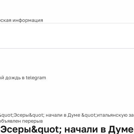
ская информация
&quot;Эсеры&quot; начали в Думе &quot;итальянскую за
 объявлен перерыв
;Эсеры&quot; начали в Думе