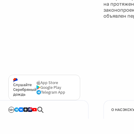
на протяжен
законопроект
объявлен пе
App Store
Слушайте
Google Play
Серебряный
Telegram App
дождь
О НАС
ЭКСК
12+