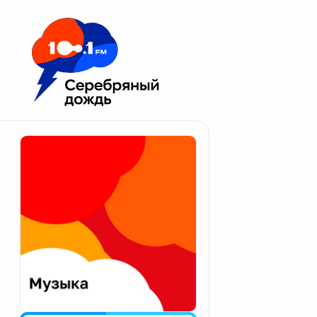
Москва 100.1 FM
Апатиты
Астрахань
Волгоград
Вологда
Екатеринбург
Иваново
Казань
Калининград
Калуга