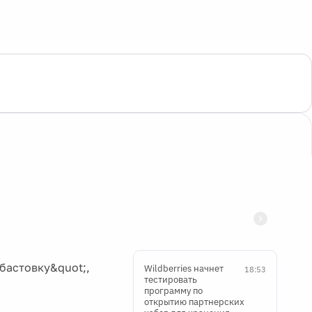
бастовку&quot;,
Wildberries начнет
18:53
тестировать
программу по
открытию партнерских