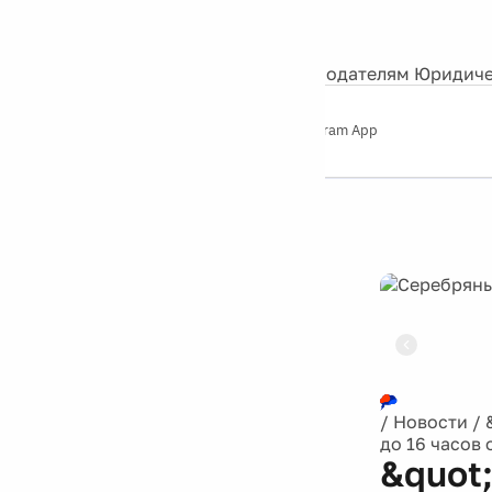
События
Контакты
О нас
Экскурсии
Silver Studio
Рекламодателям
Юридиче
Слушайте
App Store
Google Play
Telegram App
Серебряный
дождь
12+
Реклама
/
Новости
/
до 16 часов
&quot