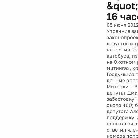
&quot
16 ча
05 июня 201
Утренние за
законопроек
лозунгов и 
напротив Го
автобуса, из
на Охотном 
митингах, ко
Госдумы за 
данные оппо
Митрохин. В
депутат Дми
забастовку" 
около 400) 
депутата Ал
поддержку к
попытался о
ответил чле
номера попр