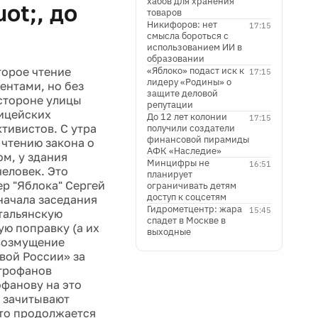
хабов для хранения
ot;, до
товаров
Никифоров: нет
17:15
смысла бороться с
использованием ИИ в
образовании
торое чтение
«Яблоко» подаст иск к
17:15
лидеру «Родины» о
ентами, но без
защите деловой
стороне улицы
репутации
лицейских
До 12 лет колонии
17:15
ктивистов. С утра
получили создатели
финансовой пирамиды
 чтению закона о
АФК «Наследие»
ом, у здания
Минцифры не
16:51
еловек. Это
планирует
р "Яблока" Сергей
ограничивать детям
доступ к соцсетям
начала заседания
Гидрометцентр: жара
15:45
итальянскую
спадет в Москве в
ую поправку (а их
выходные
 возмущение
вой России» за
трофанов
фанову на это
 зачитывают
Это продолжается