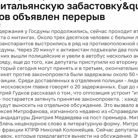
;итальянскую забастовку&qu
сов объявлен перерыв
2
держания у Госдумы продолжились, сейчас проходит в
та о митингах. Около трех десятков человек с белыми л
транспарантов выстроились в ряд на противоположной 
сдумы. Через 20 минут к активистам подъехали два по
 них вышли полицейские и увели в автобус несколько а
ряду, еще до того, как депутаты приступили ко второму
торый сегодня могут принять и в третьем, окончательн
пикет против законопроекта были задержаны около 50 ч
зиции. Среди доставленных в отделения полиции - лиде
 московском главке говорят о 20 задержанных. Еще до 
трий Гудков рассказал о том, что оппозиция устроит "
- постарается затянуть принятие законопроекта. : кажд
будут выносить на отдельное обсуждение. Это вызвало
ексея Митрофанова, изгнанного недавно из «Справедли
андидатуры Дмитрия Медведева на пост премьера. Ми
блечь нецензурное слово в литературную форму. Митро
н фракции КПРФ Николай Коломейцев. Сейчас депутаты
авок, которые предлагается вынести на обсуждение. 