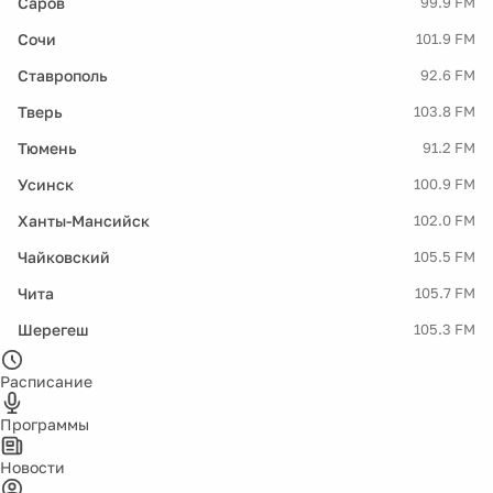
Саров
99.9 FM
Сочи
101.9 FM
Ставрополь
92.6 FM
Тверь
103.8 FM
Тюмень
91.2 FM
Усинск
100.9 FM
Ханты-Мансийск
102.0 FM
Чайковский
105.5 FM
Чита
105.7 FM
Шерегеш
105.3 FM
Расписание
Программы
Новости