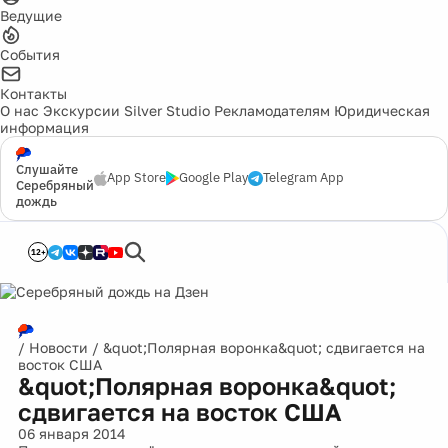
Ведущие
События
Контакты
О нас
Экскурсии
Silver Studio
Рекламодателям
Юридическая
информация
Слушайте
App Store
Google Play
Telegram App
Серебряный
дождь
12+
/
Новости
/
&quot;Полярная воронка&quot; сдвигается на
восток США
&quot;Полярная воронка&quot;
сдвигается на восток США
06 января 2014