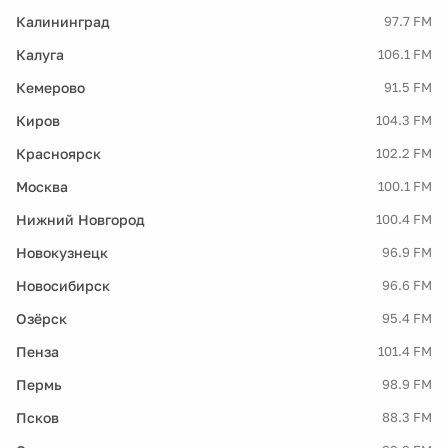
Калининград
97.7 FM
Калуга
106.1 FM
Кемерово
91.5 FM
Киров
104.3 FM
Красноярск
102.2 FM
Москва
100.1 FM
Нижний Новгород
100.4 FM
Новокузнецк
96.9 FM
Новосибирск
96.6 FM
Озёрск
95.4 FM
Пенза
101.4 FM
Пермь
98.9 FM
Псков
88.3 FM