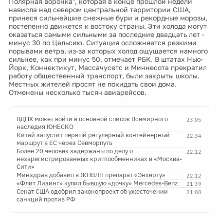
Полярная воронка", которая в конце прошлой недели
нависла над севером центральной территории США,
принеся сильнейшие снежные бури и рекордные морозы,
постепенно движется к востоку страны. Эти холода могут
оказаться самыми сильными за последние двадцать лет -
минус 30 по Цельсию. Ситуация осложняется резкими
порывами ветра, из-за которых холод ощущается намного
сильнее, как при минус 50, отмечает РБК. В штатах Нью-
Йорк, Коннектикут, Массачусетс и Миннесота прекратил
работу общественный транспорт, были закрыты школы.
Местных жителей просят не покидать свои дома.
Отменены несколько тысяч авиарейсов.
ВДНХ может войти в основной список Всемирного
23:05
наследия ЮНЕСКО
Китай запустит первый регулярный контейнерный
22:34
маршрут в ЕС через Севморпуть
Более 20 человек задержаны по делу о
22:12
незарегистрированных криптообменниках в «Москва-
Сити»
Минздрав добавил в ЖНВЛП препарат «Энхерту»
22:12
«Флит Лизинг» купил бывшую «дочку» Mercedes-Benz
21:39
Сенат США одобрил законопроект об ужесточении
21:08
санкций против РФ